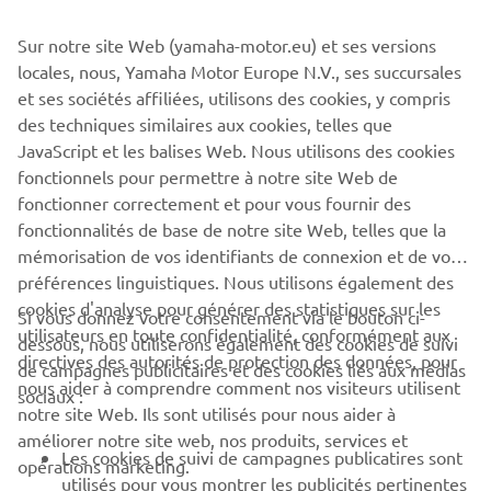
Sur notre site Web (yamaha-motor.eu) et ses versions
locales, nous, Yamaha Motor Europe N.V., ses succursales
et ses sociétés affiliées, utilisons des cookies, y compris
des techniques similaires aux cookies, telles que
JavaScript et les balises Web. Nous utilisons des cookies
fonctionnels pour permettre à notre site Web de
fonctionner correctement et pour vous fournir des
fonctionnalités de base de notre site Web, telles que la
mémorisation de vos identifiants de connexion et de vos
préférences linguistiques. Nous utilisons également des
cookies d'analyse pour générer des statistiques sur les
Si vous donnez votre consentement via le bouton ci-
utilisateurs en toute confidentialité, conformément aux
dessous, nous utiliserons également des cookies de suivi
CORPORATE
directives des autorités de protection des données, pour
de campagnes publicitaires et des cookies liés aux médias
nous aider à comprendre comment nos visiteurs utilisent
sociaux :
notre site Web. Ils sont utilisés pour nous aider à
PROS & B2B
améliorer notre site web, nos produits, services et
Les cookies de suivi de campagnes publicatires sont
opérations marketing.
PLUS YAMAHA
utilisés pour vous montrer les publicités pertinentes