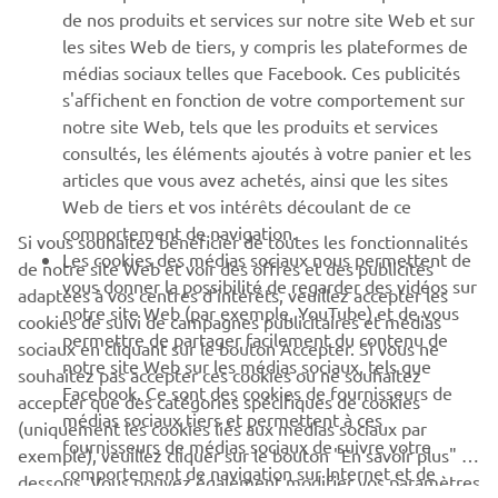
de nos produits et services sur notre site Web et sur
les sites Web de tiers, y compris les plateformes de
SUPPORT
médias sociaux telles que Facebook. Ces publicités
s'affichent en fonction de votre comportement sur
notre site Web, tels que les produits et services
NEWSLETTER
consultés, les éléments ajoutés à votre panier et les
articles que vous avez achetés, ainsi que les sites
Découvrez en exclusivité les dernières offres, les événements
spéciaux, les nouveautés et bien plus encore
Web de tiers et vos intérêts découlant de ce
comportement de navigation.
Si vous souhaitez bénéficier de toutes les fonctionnalités
Les cookies des médias sociaux nous permettent de
de notre site Web et voir des offres et des publicités
vous donner la possibilité de regarder des vidéos sur
adaptées à vos centres d'intérêts, veuillez accepter les
notre site Web (par exemple, YouTube) et de vous
S'ABONNER
cookies de suivi de campagnes publicitaires et médias
permettre de partager facilement du contenu de
sociaux en cliquant sur le bouton Accepter. Si vous ne
notre site Web sur les médias sociaux, tels que
souhaitez pas accepter ces cookies ou ne souhaitez
Lisez notre politique de confidentialité pour savoir comment
Facebook. Ce sont des cookies de fournisseurs de
nous traitons vos données personnelles :
Politique de
accepter que des catégories spécifiques de cookies
médias sociaux tiers et permettent à ces
Confidentialité
(uniquement les cookies liés aux médias sociaux par
fournisseurs de médias sociaux de suivre votre
exemple), veuillez cliquer sur le bouton "En savoir plus" ci-
comportement de navigation sur Internet et de
dessous. Vous pouvez également modifier vos paramètres
France (French)