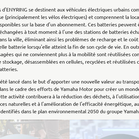
s d'ENYRING se destinent aux véhicules électriques urbains co
sse (principalement les vélos électriques) et comprennent la loc
isponibles sur la base d'un abonnement. Ces batteries peuvent 
échangées à tout moment à l'une des stations de batteries éc
ans la ville, éliminant ainsi les problèmes de recharge et le coût
le batterie lorsqu'elle atteint la fin de son cycle de vie. En outr
sagées qui ne conviennent plus à la mobilité sont réutilisées 
e stockage, désassemblées en cellules, recyclées et réutilisée
atteries.
 été lancé dans le but d'apporter une nouvelle valeur au transpo
dans le cadre des efforts de Yamaha Motor pour créer un mond
te activité contribuera à la réduction des déchets, à l'utilisati
ces naturelles et à l'amélioration de l'efficacité énergétique, a
 identifiés dans le plan environnemental 2050 du groupe Yamah