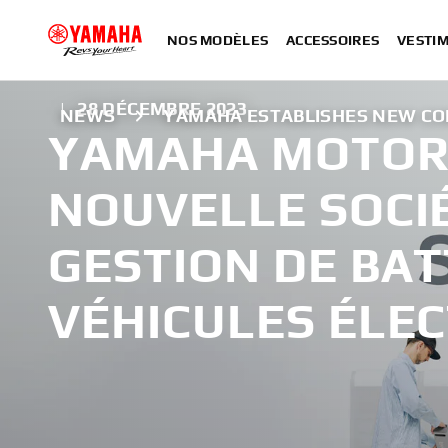
NOS MODÈLES
ACCESSOIRES
VESTIM
|
28 DÉCEMBRE 2023
NEWS
YAMAHA ESTABLISHES NEW C
YAMAHA MOTOR
NOUVELLE SOCI
GESTION DE BAT
VÉHICULES ÉLE