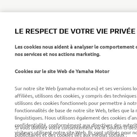
LE RESPECT DE VOTRE VIE PRIVÉE
Les cookies nous aident à analyser le comportement des
CORPORATE
PROS & B2B
nos services et nos actions marketing.
À propos de Yamaha
Forces de l'ordre et
Cookies sur le site Web de Yamaha Motor
secours
News
Professionnels
Sur notre site Web (yamaha-motor.eu) et ses versions lo
Événements
affiliées, utilisons des cookies, y compris des techniques
Robotique
Presse
utilisons des cookies fonctionnels pour permettre à not
Systèmes pour VAE
fonctionnalités de base de notre site Web, telles que l
Brochures
linguistiques. Nous utilisons également des cookies d'ana
Partenariats
Travailler chez Yamaha
confidentialité, conformément aux directives des auto
Si vous donnez votre consentement via le bouton ci-des
Informations techniques
visiteurs utilisent notre site Web. Ils sont utilisés pour
Devenir concessionnaire
publicitaires et des cookies liés aux médias sociaux :
destinées aux revendeurs