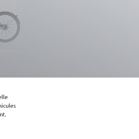
lle
hicules
nt.