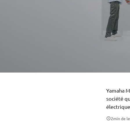
Yamaha Mo
société qu
électriqu
2
min de l