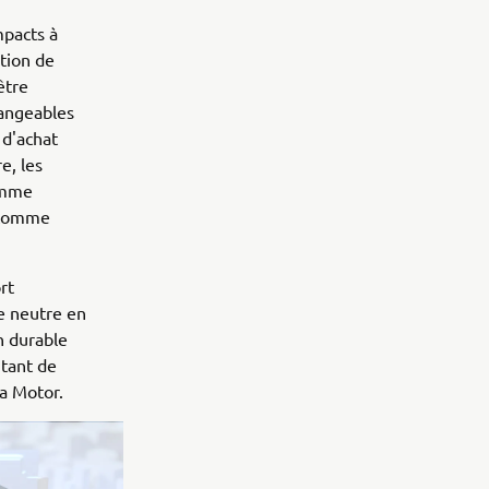
mpacts à
ation de
être
hangeables
 d'achat
e, les
comme
s comme
rt
e neutre en
on durable
utant de
a Motor.