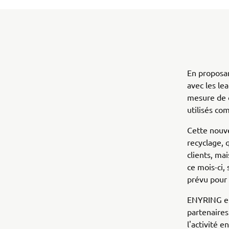
En proposan
avec les le
mesure de c
utilisés co
Cette nouve
recyclage, 
clients, ma
ce mois-ci,
prévu pour
ENYRING en
partenaires
l'activité 