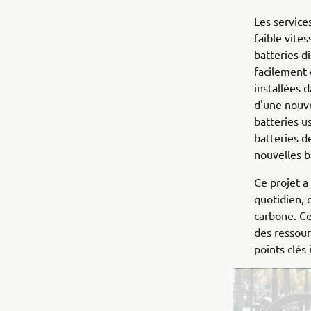
Les service
faible vite
batteries d
facilement 
installées d
d'une nouvel
batteries u
batteries d
nouvelles b
Ce projet a
quotidien, 
carbone. Cet
des ressour
points clés