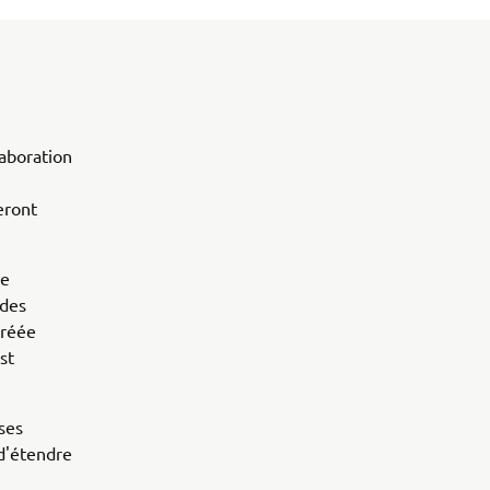
laboration
eront
le
 des
créée
st
ses
 d'étendre