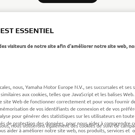
 EST ESSENTIEL
 visiteurs de notre site afin d'améliorer notre site web, no
PLUS YAMAHA
SUPPORT
MyYamaha
Service client
Yamaha Music
CGV de la boutique en
ligne
cales, nous, Yamaha Motor Europe N.V., ses succursales et ses 
Yamaha Racing (en)
 similaires aux cookies, telles que JavaScript et les balises Web
Catalogue de pièces
Yamaha Motor Global (en)
re site Web de fonctionner correctement et pour vous fournir d
Trouvez le
a mémorisation de vos identifiants de connexion et de vos préfé
Application mobiles
concessionnaire Yamaha
lyse pour générer des statistiques sur les utilisateurs en toute
rités de protection des données, pour nous aider à comprendre
Information sur la gestion
sous, nous utiliserons également des cookies de suivi de camp
 nous aider à améliorer notre site web, nos produits, services et 
des batteries usagées