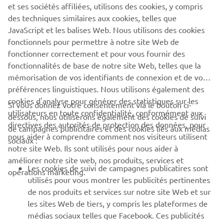
et ses sociétés affiliées, utilisons des cookies, y compris
des techniques similaires aux cookies, telles que
JavaScript et les balises Web. Nous utilisons des cookies
fonctionnels pour permettre à notre site Web de
fonctionner correctement et pour vous fournir des
EN SAVOIR PLUS
fonctionnalités de base de notre site Web, telles que la
mémorisation de vos identifiants de connexion et de vos
préférences linguistiques. Nous utilisons également des
cookies d'analyse pour générer des statistiques sur les
Si vous donnez votre consentement via le bouton ci-
utilisateurs en toute confidentialité, conformément aux
dessous, nous utiliserons également des cookies de suivi
CORPORATE
directives des autorités de protection des données, pour
de campagnes publicitaires et des cookies liés aux médias
nous aider à comprendre comment nos visiteurs utilisent
sociaux :
notre site Web. Ils sont utilisés pour nous aider à
PROS & B2B
améliorer notre site web, nos produits, services et
Les cookies de suivi de campagnes publicatires sont
opérations marketing.
PLUS YAMAHA
utilisés pour vous montrer les publicités pertinentes
de nos produits et services sur notre site Web et sur
les sites Web de tiers, y compris les plateformes de
SUPPORT
médias sociaux telles que Facebook. Ces publicités