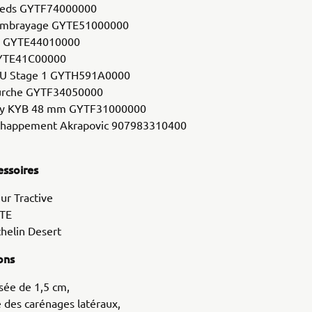
ieds GYTF74000000
’embrayage GYTE51000000
air GYTE44010000
 GYTE41C00000
ECU Stage 1 GYTH591A0000
ourche GYTF34050000
 by KYB 48 mm GYTF31000000
échappement Akrapovic 907983310400
essoires
ur Tractive
YTE
helin Desert
ions
usée de 1,5 cm,
 des carénages latéraux,