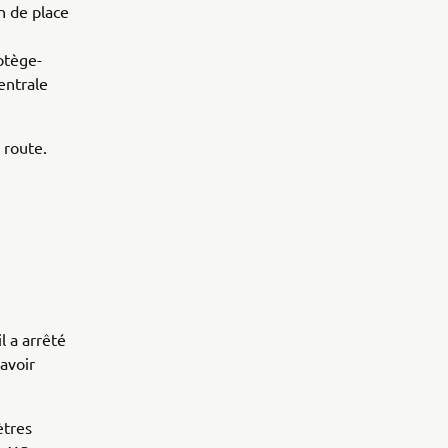
n de place
otège-
entrale
 route.
l a arrêté
'avoir
ètres