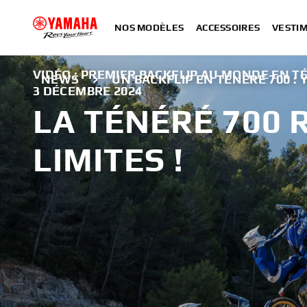
NOS MODÈLES
ACCESSOIRES
VESTIM
VIDÉO : PREMIER BACKFLIP AU MONDE EN 
NEWS
UN BACKFLIP EN TÉNÉRÉ 700 :
3 DÉCEMBRE 2024
LA TÉNÉRÉ 700 
LIMITES !