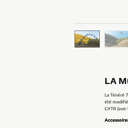
LA 
La Ténéré 7
été modifi
GYTR (voir
Accessoir