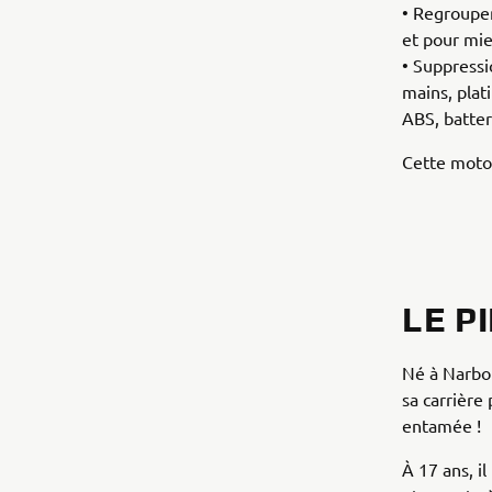
• Regroupem
et pour mie
• Suppressi
mains, plat
ABS, batter
Cette moto 
LE P
Né à Narbon
sa carrière 
entamée !
À 17 ans, i