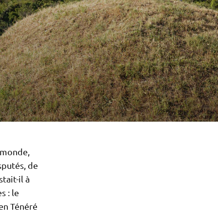
u monde,
isputés, de
ait-il à
s : le
 en Ténéré