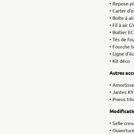
• Repose-p
• Carter d
• Boîte à 
• Fil à air
• Boîtier 
• Tés de f
• Fourche
• Ligne d’
• Kit déco
Autres acc
• Amortisse
• Jantes K
• Pneus Mic
Modificat
• Selle cre
• Ouverture