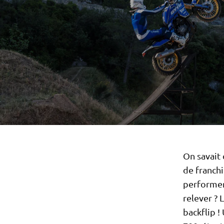
On savait 
de franchi
performer 
relever ? 
backflip !