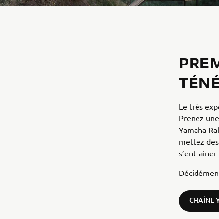
PREM
TÉNÉ
Le très exp
Prenez une 
Yamaha Ral
mettez dess
s’entrainer
Décidément,
CHAÎNE 