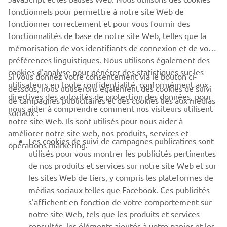
fonctionnels pour permettre à notre site Web de
fonctionner correctement et pour vous fournir des
EN SAVOIR PLUS
fonctionnalités de base de notre site Web, telles que la
mémorisation de vos identifiants de connexion et de vos
préférences linguistiques. Nous utilisons également des
cookies d'analyse pour générer des statistiques sur les
Si vous donnez votre consentement via le bouton ci-
utilisateurs en toute confidentialité, conformément aux
dessous, nous utiliserons également des cookies de suivi
CORPORATE
directives des autorités de protection des données, pour
de campagnes publicitaires et des cookies liés aux médias
nous aider à comprendre comment nos visiteurs utilisent
sociaux :
notre site Web. Ils sont utilisés pour nous aider à
PROS & B2B
améliorer notre site web, nos produits, services et
Les cookies de suivi de campagnes publicatires sont
opérations marketing.
PLUS YAMAHA
utilisés pour vous montrer les publicités pertinentes
de nos produits et services sur notre site Web et sur
les sites Web de tiers, y compris les plateformes de
SUPPORT
médias sociaux telles que Facebook. Ces publicités
s'affichent en fonction de votre comportement sur
notre site Web, tels que les produits et services
NEWSLETTER
consultés, les éléments ajoutés à votre panier et les