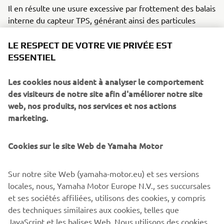
Il en résulte une usure excessive par frottement des balais
interne du capteur TPS, générant ainsi des particules
d’abrasion.
LE RESPECT DE VOTRE VIE PRIVÉE EST
Ces particules d’abrasion pourraient s’accumuler sur les
ESSENTIEL
points de contact du capteur TPS et provoquer l’allumage
du voyant moteur et du code erreur P2135 suivi des
Les cookies nous aident à analyser le comportement
anomalies suivantes :
des visiteurs de notre site afin d'améliorer notre site
web, nos produits, nos services et nos actions
• Un régime de ralenti instable
marketing.
• Un calage moteur
Cookies sur le site Web de Yamaha Motor
Pour pallier cela, Yamaha initie une campagne de rappel
qui consiste à reprogrammer impérativement l’ECU et à
Sur notre site Web (yamaha-motor.eu) et ses versions
remplacer le capteur TPS.
locales, nous, Yamaha Motor Europe N.V., ses succursales
Les clients possesseurs de ces machines ont été prévenus
et ses sociétés affiliées, utilisons des cookies, y compris
par courrier recommandé et devront prendre rendez-vous
des techniques similaires aux cookies, telles que
dans les meilleurs délais avec leur concessionnaire
JavaScript et les balises Web. Nous utilisons des cookies