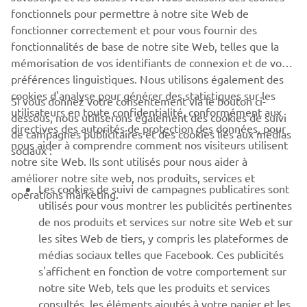
Yamaha afin de faire procéder gratuitement à cette
fonctionnels pour permettre à notre site Web de
intervention.
fonctionner correctement et pour vous fournir des
fonctionnalités de base de notre site Web, telles que la
mémorisation de vos identifiants de connexion et de vos
préférences linguistiques. Nous utilisons également des
cookies d'analyse pour générer des statistiques sur les
Si vous donnez votre consentement via le bouton ci-
utilisateurs en toute confidentialité, conformément aux
dessous, nous utiliserons également des cookies de suivi
CORPORATE
directives des autorités de protection des données, pour
de campagnes publicitaires et des cookies liés aux médias
nous aider à comprendre comment nos visiteurs utilisent
sociaux :
notre site Web. Ils sont utilisés pour nous aider à
PROS & B2B
améliorer notre site web, nos produits, services et
Les cookies de suivi de campagnes publicatires sont
opérations marketing.
PLUS YAMAHA
utilisés pour vous montrer les publicités pertinentes
de nos produits et services sur notre site Web et sur
les sites Web de tiers, y compris les plateformes de
SUPPORT
médias sociaux telles que Facebook. Ces publicités
s'affichent en fonction de votre comportement sur
notre site Web, tels que les produits et services
NEWSLETTER
consultés, les éléments ajoutés à votre panier et les