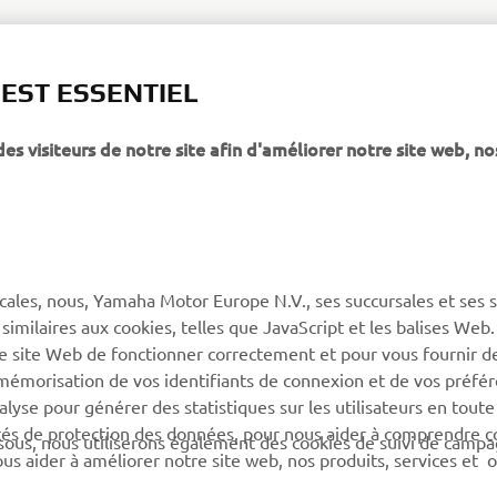
 EST ESSENTIEL
 visiteurs de notre site afin d'améliorer notre site web, no
PLUS YAMAHA
SUPPORT
MyYamaha
Service client
Yamaha Music
CGV de la boutique en
ligne
cales, nous, Yamaha Motor Europe N.V., ses succursales et ses 
Yamaha Racing (en)
 similaires aux cookies, telles que JavaScript et les balises Web
Catalogue de pièces
Yamaha Motor Global (en)
re site Web de fonctionner correctement et pour vous fournir d
Trouvez le
a mémorisation de vos identifiants de connexion et de vos préfé
Application mobiles
concessionnaire Yamaha
lyse pour générer des statistiques sur les utilisateurs en toute
rités de protection des données, pour nous aider à comprendre
Information sur la gestion
sous, nous utiliserons également des cookies de suivi de camp
 nous aider à améliorer notre site web, nos produits, services et 
des batteries usagées