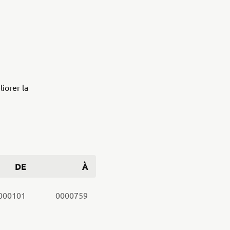
iorer la
DE
À
000101
0000759