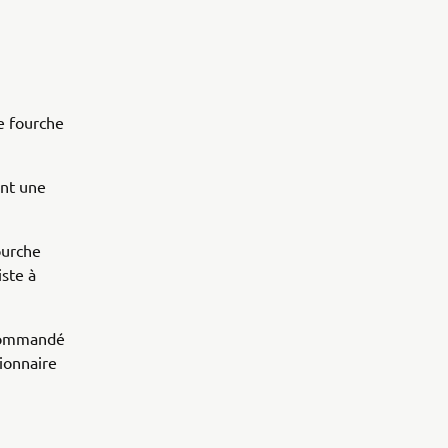
de fourche
ent une
ourche
iste à
ecommandé
ionnaire