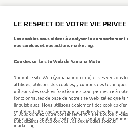
LE RESPECT DE VOTRE VIE PRIVÉE
Les cookies nous aident à analyser le comportement des
CORPORATE
PROS & B2B
nos services et nos actions marketing.
À propos de Yamaha
Forces de l'ordre et
Cookies sur le site Web de Yamaha Motor
secours
News
Professionnels
Sur notre site Web (yamaha-motor.eu) et ses versions lo
Événements
affiliées, utilisons des cookies, y compris des techniques
Robotique
Presse
utilisons des cookies fonctionnels pour permettre à not
Systèmes pour VAE
fonctionnalités de base de notre site Web, telles que l
Brochures
linguistiques. Nous utilisons également des cookies d'ana
Partenariats
Travailler chez Yamaha
confidentialité, conformément aux directives des auto
Si vous donnez votre consentement via le bouton ci-des
Informations techniques
visiteurs utilisent notre site Web. Ils sont utilisés pour
Devenir concessionnaire
publicitaires et des cookies liés aux médias sociaux :
destinées aux revendeurs
marketing.
Yamaha « Revs Your Heart
indépendants