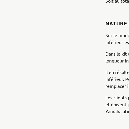
Soit au tot
NATURE
Sur le modè
inférieur es
Dans le kit
longueur in
Il en résul
inférieur. 
remplacer i
Les clients
et doivent 
Yamaha afin