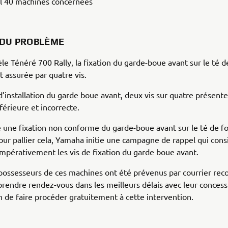
al 40 machines concernées
 DU PROBLÈME
le Ténéré 700 Rally, la fixation du garde-boue avant sur le té 
t assurée par quatre vis.
 d’installation du garde boue avant, deux vis sur quatre présent
férieure et incorrecte.
te une fixation non conforme du garde-boue avant sur le té de f
Pour pallier cela, Yamaha initie une campagne de rappel qui cons
mpérativement les vis de fixation du garde boue avant.
 possesseurs de ces machines ont été prévenus par courrier r
prendre rendez-vous dans les meilleurs délais avec leur concess
 de faire procéder gratuitement à cette intervention.