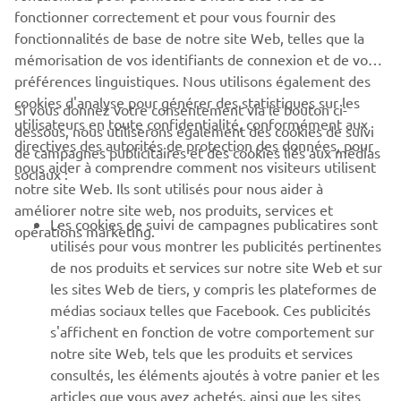
fonctionner correctement et pour vous fournir des
EN SAVOIR PLUS
fonctionnalités de base de notre site Web, telles que la
mémorisation de vos identifiants de connexion et de vos
préférences linguistiques. Nous utilisons également des
cookies d'analyse pour générer des statistiques sur les
Si vous donnez votre consentement via le bouton ci-
utilisateurs en toute confidentialité, conformément aux
dessous, nous utiliserons également des cookies de suivi
CORPORATE
directives des autorités de protection des données, pour
de campagnes publicitaires et des cookies liés aux médias
nous aider à comprendre comment nos visiteurs utilisent
sociaux :
notre site Web. Ils sont utilisés pour nous aider à
PROS & B2B
améliorer notre site web, nos produits, services et
Les cookies de suivi de campagnes publicatires sont
opérations marketing.
PLUS YAMAHA
utilisés pour vous montrer les publicités pertinentes
de nos produits et services sur notre site Web et sur
les sites Web de tiers, y compris les plateformes de
SUPPORT
médias sociaux telles que Facebook. Ces publicités
s'affichent en fonction de votre comportement sur
notre site Web, tels que les produits et services
NEWSLETTER
consultés, les éléments ajoutés à votre panier et les
articles que vous avez achetés, ainsi que les sites
Découvrez en exclusivité les dernières offres, les événements