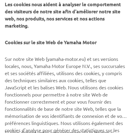
Les cookies nous aident à analyser le comportement
Leur engagement permettra non 
des visiteurs de notre site afin d'améliorer notre site
seulement d’étendre notre portée, 
web, nos produits, nos services et nos actions
mais également d’amplifier l’impact 
marketing.
que nous pouvons avoir ensemble.
Cookies sur le site Web de Yamaha Motor
— Kayode Ajayi, PDG de Riders for Health
Sur notre site Web (yamaha-motor.eu) et ses versions
locales, nous, Yamaha Motor Europe N.V., ses succursales
et ses sociétés affiliées, utilisons des cookies, y compris
IMPLIQUEZ-VOUS
des techniques similaires aux cookies, telles que
JavaScript et les balises Web. Nous utilisons des cookies
fonctionnels pour permettre à notre site Web de
fonctionner correctement et pour vous fournir des
fonctionnalités de base de notre site Web, telles que la
1
/
7
mémorisation de vos identifiants de connexion et de vos
préférences linguistiques. Nous utilisons également des
cookies d'analyse pour générer des statistiques sur les
Si vous donnez votre consentement via le bouton ci-