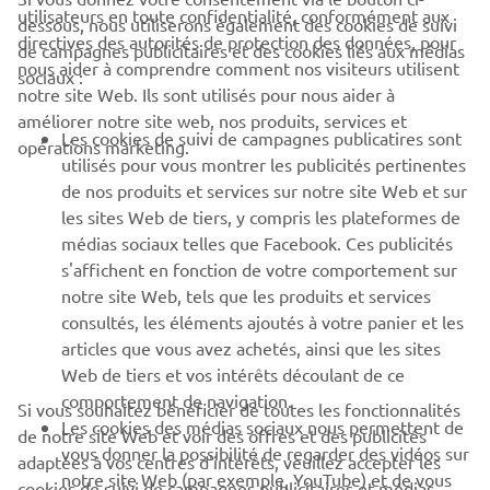
utilisateurs en toute confidentialité, conformément aux
dessous, nous utiliserons également des cookies de suivi
CORPORATE
directives des autorités de protection des données, pour
de campagnes publicitaires et des cookies liés aux médias
nous aider à comprendre comment nos visiteurs utilisent
sociaux :
notre site Web. Ils sont utilisés pour nous aider à
PROS & B2B
améliorer notre site web, nos produits, services et
Les cookies de suivi de campagnes publicatires sont
opérations marketing.
PLUS YAMAHA
utilisés pour vous montrer les publicités pertinentes
de nos produits et services sur notre site Web et sur
les sites Web de tiers, y compris les plateformes de
SUPPORT
médias sociaux telles que Facebook. Ces publicités
s'affichent en fonction de votre comportement sur
notre site Web, tels que les produits et services
NEWSLETTER
consultés, les éléments ajoutés à votre panier et les
articles que vous avez achetés, ainsi que les sites
Découvrez en exclusivité les dernières offres, les événements
spéciaux, les nouveautés et bien plus encore
Web de tiers et vos intérêts découlant de ce
comportement de navigation.
Si vous souhaitez bénéficier de toutes les fonctionnalités
Les cookies des médias sociaux nous permettent de
de notre site Web et voir des offres et des publicités
vous donner la possibilité de regarder des vidéos sur
adaptées à vos centres d'intérêts, veuillez accepter les
notre site Web (par exemple, YouTube) et de vous
S'ABONNER
cookies de suivi de campagnes publicitaires et médias