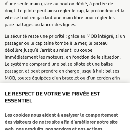
d'une seule main grâce au bouton dédié, à portée de
doigt. Le pilote peut ainsi régler le cap, la profondeur et la
vitesse tout en gardant une main libre pour régler les
pare-battages ou lancer des lignes.
La sécurité reste une priorité : grâce au MOB intégré, si un
passager ou le capitaine tombe à la mer, le bateau
décélère jusqu'à l'arrêt au ralenti ou coupe
immédiatement les moteurs, en fonction de la situation.
Le système comprend une balise pilote et une balise
passager, et peut prendre en charge jusqu’à huit balises
MOB, toutes équipées d’un bracelet ou d’un cordon afin
de pouvoir suivre l’ensemble de l’équipage à bord.
LE RESPECT DE VOTRE VIE PRIVÉE EST
Grâce à la fonctionnalité de pilote automatique du Helm
ESSENTIEL
Master EX, le nouveau système de commande sans fil
permet aux pilotes de définir le cap et la route, en faisant
Les cookies nous aident à analyser le comportement
des ajustements à la volée selon les besoins, et d'utiliser
des visiteurs de notre site afin d'améliorer notre site
des fonctions telles que StayPoint, FishPoint et DriftPoint
web, nos produits, nos services et nos actions