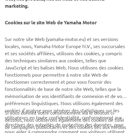
depuis n'importe quel endroit du bateau.
marketing.
Avec une autonomie de huit heures, le système de
Cookies sur le site Web de Yamaha Motor
commande sans fil, flottant et rechargeable, est conçu
pour une commodité et une facilité d'utilisation
maximales. Il peut être installé sur n'importe quel
Sur notre site Web (yamaha-motor.eu) et ses versions
système Helm Master EX mis à jour avec la dernière
locales, nous, Yamaha Motor Europe N.V., ses succursales
version du logiciel.
et ses sociétés affiliées, utilisons des cookies, y compris
des techniques similaires aux cookies, telles que
JavaScript et les balises Web. Nous utilisons des cookies
fonctionnels pour permettre à notre site Web de
fonctionner correctement et pour vous fournir des
EN SAVOIR PLUS
fonctionnalités de base de notre site Web, telles que la
mémorisation de vos identifiants de connexion et de vos
préférences linguistiques. Nous utilisons également des
cookies d'analyse pour générer des statistiques sur les
Si vous donnez votre consentement via le bouton ci-
utilisateurs en toute confidentialité, conformément aux
dessous, nous utiliserons également des cookies de suivi
CORPORATE
directives des autorités de protection des données, pour
de campagnes publicitaires et des cookies liés aux médias
nous aider à comprendre comment nos visiteurs utilisent
sociaux :