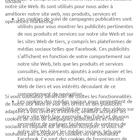
notre site Web. Ils sont utilisés pour nous aider à
PROS & B2B
améliorer notre site web, nos produits, services et
Les cookies de suivi de campagnes publicatires sont
opérations marketing.
PLUS YAMAHA
utilisés pour vous montrer les publicités pertinentes
de nos produits et services sur notre site Web et sur
les sites Web de tiers, y compris les plateformes de
SUPPORT
médias sociaux telles que Facebook. Ces publicités
s'affichent en fonction de votre comportement sur
notre site Web, tels que les produits et services
NEWSLETTER
consultés, les éléments ajoutés à votre panier et les
articles que vous avez achetés, ainsi que les sites
Découvrez en exclusivité les dernières offres, les événements
spéciaux, les nouveautés et bien plus encore
Web de tiers et vos intérêts découlant de ce
comportement de navigation.
Si vous souhaitez bénéficier de toutes les fonctionnalités
Les cookies des médias sociaux nous permettent de
de notre site Web et voir des offres et des publicités
vous donner la possibilité de regarder des vidéos sur
adaptées à vos centres d'intérêts, veuillez accepter les
S'ABONNER
notre site Web (par exemple, YouTube) et de vous
cookies de suivi de campagnes publicitaires et médias
permettre de partager facilement du contenu de
sociaux en cliquant sur le bouton Accepter. Si vous ne
notre site Web sur les médias sociaux, tels que
souhaitez pas accepter ces cookies ou ne souhaitez
Lisez notre politique de confidentialité pour savoir comment
Facebook. Ce sont des cookies de fournisseurs de
nous traitons vos données personnelles :
Politique de
accepter que des catégories spécifiques de cookies