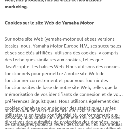
event.
marketing.
In addition, the Yamaha Racing Heritage Club will bring a
Cookies sur le site Web de Yamaha Motor
sense of nostalgia to the event, with Yamaha’s most iconic
race machines of yesteryear taking to the track with some
of the most recognisable names from Yamaha’s rich racing
Sur notre site Web (yamaha-motor.eu) et ses versions
history, including Giacomo Agostini, Carlos Lavado and
locales, nous, Yamaha Motor Europe N.V., ses succursales
Luca Cadalora.
et ses sociétés affiliées, utilisons des cookies, y compris
des techniques similaires aux cookies, telles que
JavaScript et les balises Web. Nous utilisons des cookies
fonctionnels pour permettre à notre site Web de
fonctionner correctement et pour vous fournir des
DISCOVER THE EXPERIENCE
fonctionnalités de base de notre site Web, telles que la
mémorisation de vos identifiants de connexion et de vos
préférences linguistiques. Nous utilisons également des
cookies d'analyse pour générer des statistiques sur les
Si vous donnez votre consentement via le bouton ci-
utilisateurs en toute confidentialité, conformément aux
dessous, nous utiliserons également des cookies de suivi
CORPORATE
directives des autorités de protection des données, pour
de campagnes publicitaires et des cookies liés aux médias
nous aider à comprendre comment nos visiteurs utilisent