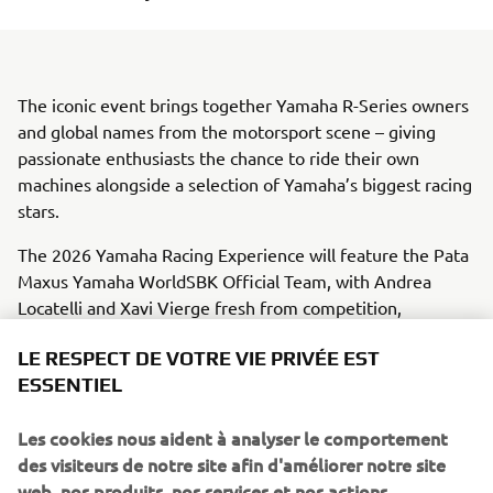
The iconic event brings together Yamaha R-Series owners
and global names from the motorsport scene – giving
passionate enthusiasts the chance to ride their own
machines alongside a selection of Yamaha’s biggest racing
stars.
The 2026 Yamaha Racing Experience will feature the Pata
Maxus Yamaha WorldSBK Official Team, with Andrea
Locatelli and Xavi Vierge fresh from competition,
alongside GYTR GRT Yamaha WorldSBK’s Remy Gardner
LE RESPECT DE VOTRE VIE PRIVÉE EST
and 2025 World Supersport Champion, Stefano Manzi.
ESSENTIEL
Yamaha’s official FIM Endurance World Championship
team, Yamalube YART, will also be in attendance, with
Les cookies nous aident à analyser le comportement
Marvin Fritz, Karel Hanika, and Leandro ‘Tati’ Mercado
des visiteurs de notre site afin d'améliorer notre site
further strengthening the list of stars set to join the
web, nos produits, nos services et nos actions