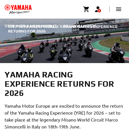
STEP INTO A NEW WORLD:
|
27 JANVIER 2026
STEP INTO A NEW WORLD: YAMAHA RACING EXPERIENCE
RETURNS FOR 2026
YAMAHA RACING
EXPERIENCE RETURNS FOR
2026
Yamaha Motor Europe are excited to announce the return
of the Yamaha Racing Experience (YRE) for 2026 – set to
take place at the legendary Misano World Circuit Marco
Simoncelli in Italy on 18th-19th June.