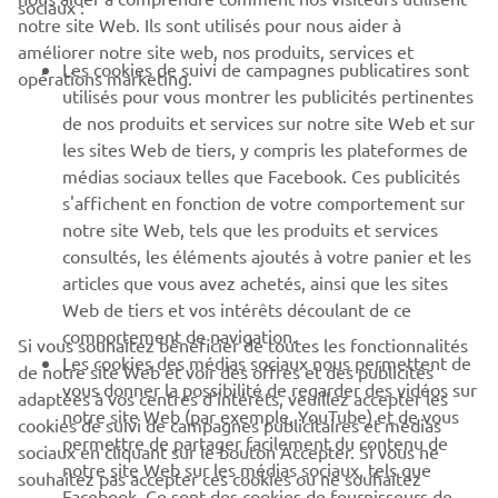
sociaux :
notre site Web. Ils sont utilisés pour nous aider à
PROS & B2B
améliorer notre site web, nos produits, services et
Les cookies de suivi de campagnes publicatires sont
opérations marketing.
PLUS YAMAHA
utilisés pour vous montrer les publicités pertinentes
de nos produits et services sur notre site Web et sur
les sites Web de tiers, y compris les plateformes de
SUPPORT
médias sociaux telles que Facebook. Ces publicités
s'affichent en fonction de votre comportement sur
notre site Web, tels que les produits et services
NEWSLETTER
consultés, les éléments ajoutés à votre panier et les
articles que vous avez achetés, ainsi que les sites
Découvrez en exclusivité les dernières offres, les événements
spéciaux, les nouveautés et bien plus encore
Web de tiers et vos intérêts découlant de ce
comportement de navigation.
Si vous souhaitez bénéficier de toutes les fonctionnalités
Les cookies des médias sociaux nous permettent de
de notre site Web et voir des offres et des publicités
vous donner la possibilité de regarder des vidéos sur
adaptées à vos centres d'intérêts, veuillez accepter les
notre site Web (par exemple, YouTube) et de vous
S'ABONNER
cookies de suivi de campagnes publicitaires et médias
permettre de partager facilement du contenu de
sociaux en cliquant sur le bouton Accepter. Si vous ne
notre site Web sur les médias sociaux, tels que
souhaitez pas accepter ces cookies ou ne souhaitez
Lisez notre politique de confidentialité pour savoir comment
Facebook. Ce sont des cookies de fournisseurs de