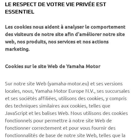
LE RESPECT DE VOTRE VIE PRIVÉE EST
prolongées.
ESSENTIEL
Tous les modèles de la gamme Commercial sont équipés
de série du système de commande électronique à
Les cookies nous aident à analyser le comportement
distance (DEC), qui offre une réponse souple et précise de
des visiteurs de notre site afin d'améliorer notre site
l'accélérateur et des changements de vitesse fluides tout
web, nos produits, nos services et nos actions
en réduisant la fatigue du pilote. La compatibilité avec les
marketing.
systèmes numériques de Yamaha et le Helm Master® EX
permet des configurations de rigging flexibles.
Cookies sur le site Web de Yamaha Motor
Conçue en tenant compte des conditions des usages
professionnels, cette gamme met l'accent sur la fiabilité,
Sur notre site Web (yamaha-motor.eu) et ses versions
la résistance à la corrosion et la simplification de
locales, nous, Yamaha Motor Europe N.V., ses succursales
l'entretien, afin de minimiser les temps d'immobilisation.
et ses sociétés affiliées, utilisons des cookies, y compris
des techniques similaires aux cookies, telles que
JavaScript et les balises Web. Nous utilisons des cookies
fonctionnels pour permettre à notre site Web de
fonctionner correctement et pour vous fournir des
GAMME V6 COMMERCIAL
fonctionnalités de base de notre site Web, telles que la