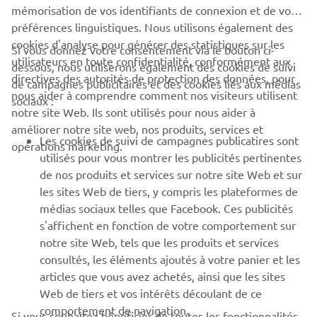
mémorisation de vos identifiants de connexion et de vos
préférences linguistiques. Nous utilisons également des
cookies d'analyse pour générer des statistiques sur les
Si vous donnez votre consentement via le bouton ci-
utilisateurs en toute confidentialité, conformément aux
dessous, nous utiliserons également des cookies de suivi
CORPORATE
directives des autorités de protection des données, pour
de campagnes publicitaires et des cookies liés aux médias
nous aider à comprendre comment nos visiteurs utilisent
sociaux :
notre site Web. Ils sont utilisés pour nous aider à
PROS & B2B
améliorer notre site web, nos produits, services et
Les cookies de suivi de campagnes publicatires sont
opérations marketing.
PLUS YAMAHA
utilisés pour vous montrer les publicités pertinentes
de nos produits et services sur notre site Web et sur
les sites Web de tiers, y compris les plateformes de
SUPPORT
médias sociaux telles que Facebook. Ces publicités
s'affichent en fonction de votre comportement sur
notre site Web, tels que les produits et services
NEWSLETTER
consultés, les éléments ajoutés à votre panier et les
articles que vous avez achetés, ainsi que les sites
Découvrez en exclusivité les dernières offres, les événements
spéciaux, les nouveautés et bien plus encore
Web de tiers et vos intérêts découlant de ce
comportement de navigation.
Si vous souhaitez bénéficier de toutes les fonctionnalités