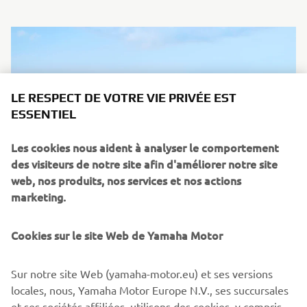
LE RESPECT DE VOTRE VIE PRIVÉE EST
ESSENTIEL
Les cookies nous aident à analyser le comportement
des visiteurs de notre site afin d'améliorer notre site
web, nos produits, nos services et nos actions
marketing.
Cookies sur le site Web de Yamaha Motor
02 Juin 2026
Gamme Off Road Competition 2027
Sur notre site Web (yamaha-motor.eu) et ses versions
La gamme Off Road Competition 2027 de Yamaha incarne
locales, nous, Yamaha Motor Europe N.V., ses succursales
plus que jamais l'ADN de Yamaha Racing, en phase avec la
et ses sociétés affiliées, utilisons des cookies, y compris