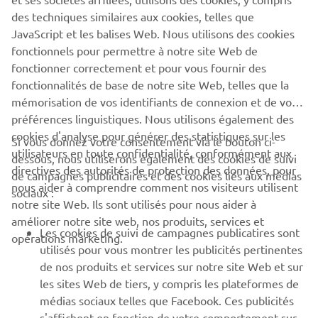
quête incessante d'amélioration et d'innovation de la
des techniques similaires aux cookies, telles que
marque pour s'assurer un avantage concurrentiel.
JavaScript et les balises Web. Nous utilisons des cookies
En savoir plus
fonctionnels pour permettre à notre site Web de
fonctionner correctement et pour vous fournir des
fonctionnalités de base de notre site Web, telles que la
mémorisation de vos identifiants de connexion et de vos
préférences linguistiques. Nous utilisons également des
cookies d'analyse pour générer des statistiques sur les
Si vous donnez votre consentement via le bouton ci-
utilisateurs en toute confidentialité, conformément aux
dessous, nous utiliserons également des cookies de suivi
directives des autorités de protection des données, pour
de campagnes publicitaires et des cookies liés aux médias
nous aider à comprendre comment nos visiteurs utilisent
sociaux :
notre site Web. Ils sont utilisés pour nous aider à
améliorer notre site web, nos produits, services et
Les cookies de suivi de campagnes publicatires sont
opérations marketing.
utilisés pour vous montrer les publicités pertinentes
de nos produits et services sur notre site Web et sur
17 Mai 2026
les sites Web de tiers, y compris les plateformes de
Yamaha Motor Europe, fournisseur officiel de
médias sociaux telles que Facebook. Ces publicités
Luna Rossa pour la 38ᵉ édition de l'America’s Cup
s'affichent en fonction de votre comportement sur