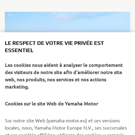
LE RESPECT DE VOTRE VIE PRIVÉE EST
ESSENTIEL
Les cookies nous aident à analyser le comportement
des visiteurs de notre site afin d'améliorer notre site
web, nos produits, nos services et nos actions
marketing.
Cookies sur le site Web de Yamaha Motor
02 Juin 2026
Gamme Off Road Competition 2027
Sur notre site Web (yamaha-motor.eu) et ses versions
La gamme Off Road Competition 2027 de Yamaha incarne
locales, nous, Yamaha Motor Europe N.V., ses succursales
plus que jamais l'ADN de Yamaha Racing, en phase avec la
et ses sociétés affiliées, utilisons des cookies, y compris