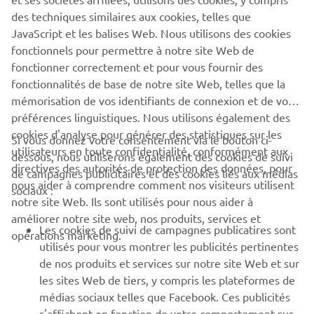
quête incessante d'amélioration et d'innovation de la
des techniques similaires aux cookies, telles que
marque pour s'assurer un avantage concurrentiel.
JavaScript et les balises Web. Nous utilisons des cookies
En savoir plus
fonctionnels pour permettre à notre site Web de
fonctionner correctement et pour vous fournir des
fonctionnalités de base de notre site Web, telles que la
mémorisation de vos identifiants de connexion et de vos
préférences linguistiques. Nous utilisons également des
cookies d'analyse pour générer des statistiques sur les
Si vous donnez votre consentement via le bouton ci-
utilisateurs en toute confidentialité, conformément aux
dessous, nous utiliserons également des cookies de suivi
directives des autorités de protection des données, pour
de campagnes publicitaires et des cookies liés aux médias
nous aider à comprendre comment nos visiteurs utilisent
sociaux :
notre site Web. Ils sont utilisés pour nous aider à
améliorer notre site web, nos produits, services et
Les cookies de suivi de campagnes publicatires sont
opérations marketing.
utilisés pour vous montrer les publicités pertinentes
de nos produits et services sur notre site Web et sur
17 Mai 2026
les sites Web de tiers, y compris les plateformes de
Yamaha Motor Europe, fournisseur officiel de
médias sociaux telles que Facebook. Ces publicités
Luna Rossa pour la 38ᵉ édition de l'America’s Cup
s'affichent en fonction de votre comportement sur