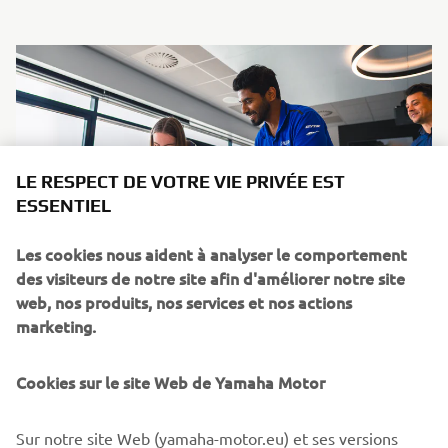
LE RESPECT DE VOTRE VIE PRIVÉE EST
ESSENTIEL
Les cookies nous aident à analyser le comportement
des visiteurs de notre site afin d'améliorer notre site
web, nos produits, nos services et nos actions
26 Novembre 2025
marketing.
Yamaha Motor Europe dévoile sa proposition de
valeur pour les employés
Cookies sur le site Web de Yamaha Motor
Yamaha Motor Europe lance officiellement sa proposition
de valeur pour les employés. Cette initiative sera
Sur notre site Web (yamaha-motor.eu) et ses versions
déployée dans les vingt-quatre pays européens où Yamaha