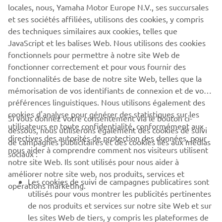
locales, nous, Yamaha Motor Europe N.V., ses succursales
opère par l'intermédiaire de ses propres distributeurs et
et ses sociétés affiliées, utilisons des cookies, y compris
entreprises, réunis sous l'égide du groupe Yamaha Motor
des techniques similaires aux cookies, telles que
Europe.
JavaScript et les balises Web. Nous utilisons des cookies
En savoir plus
fonctionnels pour permettre à notre site Web de
fonctionner correctement et pour vous fournir des
fonctionnalités de base de notre site Web, telles que la
mémorisation de vos identifiants de connexion et de vos
préférences linguistiques. Nous utilisons également des
cookies d'analyse pour générer des statistiques sur les
Si vous donnez votre consentement via le bouton ci-
utilisateurs en toute confidentialité, conformément aux
dessous, nous utiliserons également des cookies de suivi
directives des autorités de protection des données, pour
de campagnes publicitaires et des cookies liés aux médias
nous aider à comprendre comment nos visiteurs utilisent
sociaux :
notre site Web. Ils sont utilisés pour nous aider à
améliorer notre site web, nos produits, services et
Les cookies de suivi de campagnes publicatires sont
opérations marketing.
26 Novembre 2025
utilisés pour vous montrer les publicités pertinentes
Gamme Véhicules légers 2026 : technologie
de nos produits et services sur notre site Web et sur
Lithium-Ion et nouveau modèle utilitaire
les sites Web de tiers, y compris les plateformes de