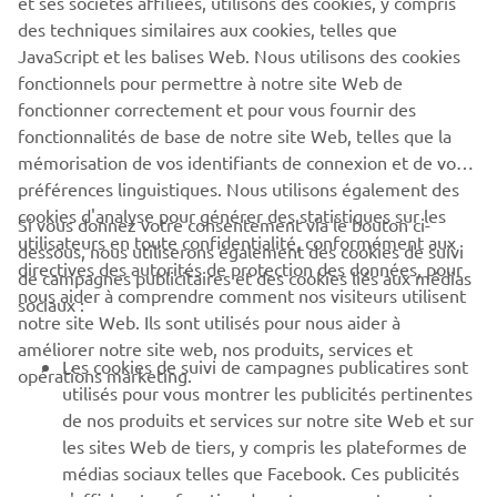
quête incessante d'amélioration et d'innovation de la
des techniques similaires aux cookies, telles que
marque pour s'assurer un avantage concurrentiel.
JavaScript et les balises Web. Nous utilisons des cookies
En savoir plus
fonctionnels pour permettre à notre site Web de
fonctionner correctement et pour vous fournir des
fonctionnalités de base de notre site Web, telles que la
mémorisation de vos identifiants de connexion et de vos
préférences linguistiques. Nous utilisons également des
cookies d'analyse pour générer des statistiques sur les
Si vous donnez votre consentement via le bouton ci-
utilisateurs en toute confidentialité, conformément aux
dessous, nous utiliserons également des cookies de suivi
directives des autorités de protection des données, pour
de campagnes publicitaires et des cookies liés aux médias
nous aider à comprendre comment nos visiteurs utilisent
sociaux :
notre site Web. Ils sont utilisés pour nous aider à
améliorer notre site web, nos produits, services et
Les cookies de suivi de campagnes publicatires sont
opérations marketing.
utilisés pour vous montrer les publicités pertinentes
de nos produits et services sur notre site Web et sur
17 Mai 2026
les sites Web de tiers, y compris les plateformes de
Yamaha Motor Europe, fournisseur officiel de
médias sociaux telles que Facebook. Ces publicités
Luna Rossa pour la 38ᵉ édition de l'America’s Cup
s'affichent en fonction de votre comportement sur