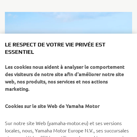
LE RESPECT DE VOTRE VIE PRIVÉE EST
ESSENTIEL
Les cookies nous aident à analyser le comportement
des visiteurs de notre site afin d'améliorer notre site
web, nos produits, nos services et nos actions
marketing.
Cookies sur le site Web de Yamaha Motor
02 Juin 2026
Gamme Off Road Competition 2027
Sur notre site Web (yamaha-motor.eu) et ses versions
La gamme Off Road Competition 2027 de Yamaha incarne
locales, nous, Yamaha Motor Europe N.V., ses succursales
plus que jamais l'ADN de Yamaha Racing, en phase avec la
et ses sociétés affiliées, utilisons des cookies, y compris