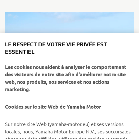
LE RESPECT DE VOTRE VIE PRIVÉE EST
ESSENTIEL
Les cookies nous aident à analyser le comportement
des visiteurs de notre site afin d'améliorer notre site
web, nos produits, nos services et nos actions
marketing.
Cookies sur le site Web de Yamaha Motor
02 Juin 2026
Gamme Off Road Competition 2027
Sur notre site Web (yamaha-motor.eu) et ses versions
La gamme Off Road Competition 2027 de Yamaha incarne
locales, nous, Yamaha Motor Europe N.V., ses succursales
plus que jamais l'ADN de Yamaha Racing, en phase avec la
et ses sociétés affiliées, utilisons des cookies, y compris