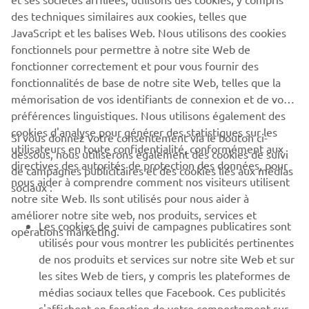
quête incessante d'amélioration et d'innovation de la
des techniques similaires aux cookies, telles que
marque pour s'assurer un avantage concurrentiel.
JavaScript et les balises Web. Nous utilisons des cookies
En savoir plus
fonctionnels pour permettre à notre site Web de
fonctionner correctement et pour vous fournir des
fonctionnalités de base de notre site Web, telles que la
mémorisation de vos identifiants de connexion et de vos
préférences linguistiques. Nous utilisons également des
cookies d'analyse pour générer des statistiques sur les
Si vous donnez votre consentement via le bouton ci-
utilisateurs en toute confidentialité, conformément aux
dessous, nous utiliserons également des cookies de suivi
directives des autorités de protection des données, pour
de campagnes publicitaires et des cookies liés aux médias
nous aider à comprendre comment nos visiteurs utilisent
sociaux :
notre site Web. Ils sont utilisés pour nous aider à
améliorer notre site web, nos produits, services et
Les cookies de suivi de campagnes publicatires sont
opérations marketing.
utilisés pour vous montrer les publicités pertinentes
de nos produits et services sur notre site Web et sur
17 Mai 2026
les sites Web de tiers, y compris les plateformes de
Yamaha Motor Europe, fournisseur officiel de
médias sociaux telles que Facebook. Ces publicités
Luna Rossa pour la 38ᵉ édition de l'America’s Cup
s'affichent en fonction de votre comportement sur