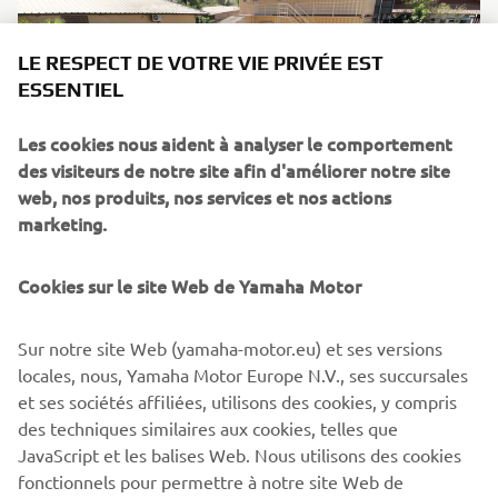
LE RESPECT DE VOTRE VIE PRIVÉE EST
ESSENTIEL
Les cookies nous aident à analyser le comportement
des visiteurs de notre site afin d'améliorer notre site
web, nos produits, nos services et nos actions
marketing.
09 Mars 2026
Cookies sur le site Web de Yamaha Motor
Le P-DG de Yamaha Motor Europe rend visite à
Riders for Health en Gambie
Sur notre site Web (yamaha-motor.eu) et ses versions
locales, nous, Yamaha Motor Europe N.V., ses succursales
Depuis 2022, Yamaha soutient Riders for Health (RFH)
et ses sociétés affiliées, utilisons des cookies, y compris
dans la gestion de sa flotte, ses initiatives de collecte de
des techniques similaires aux cookies, telles que
fonds et ses actions de sensibilisation.
JavaScript et les balises Web. Nous utilisons des cookies
En savoir plus
fonctionnels pour permettre à notre site Web de