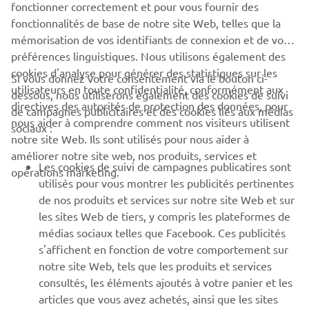
fonctionner correctement et pour vous fournir des
fonctionnalités de base de notre site Web, telles que la
mémorisation de vos identifiants de connexion et de vos
préférences linguistiques. Nous utilisons également des
cookies d'analyse pour générer des statistiques sur les
Si vous donnez votre consentement via le bouton ci-
utilisateurs en toute confidentialité, conformément aux
dessous, nous utiliserons également des cookies de suivi
directives des autorités de protection des données, pour
de campagnes publicitaires et des cookies liés aux médias
nous aider à comprendre comment nos visiteurs utilisent
sociaux :
notre site Web. Ils sont utilisés pour nous aider à
améliorer notre site web, nos produits, services et
Les cookies de suivi de campagnes publicatires sont
opérations marketing.
utilisés pour vous montrer les publicités pertinentes
de nos produits et services sur notre site Web et sur
25 Février 2026
les sites Web de tiers, y compris les plateformes de
Yamaha Motor Europe announces a new five-year
médias sociaux telles que Facebook. Ces publicités
full OEM agreement with Italian premium RIB
s'affichent en fonction de votre comportement sur
manufacturer Sea Water
notre site Web, tels que les produits et services
Yamaha Motor Europe announces a new five-year full
consultés, les éléments ajoutés à votre panier et les
OEM agreement with Italian premium RIB manufacturer
articles que vous avez achetés, ainsi que les sites