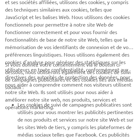
quête incessante d'amélioration et d'innovation de la
des techniques similaires aux cookies, telles que
marque pour s'assurer un avantage concurrentiel.
JavaScript et les balises Web. Nous utilisons des cookies
En savoir plus
fonctionnels pour permettre à notre site Web de
fonctionner correctement et pour vous fournir des
fonctionnalités de base de notre site Web, telles que la
mémorisation de vos identifiants de connexion et de vos
préférences linguistiques. Nous utilisons également des
cookies d'analyse pour générer des statistiques sur les
Si vous donnez votre consentement via le bouton ci-
utilisateurs en toute confidentialité, conformément aux
dessous, nous utiliserons également des cookies de suivi
directives des autorités de protection des données, pour
de campagnes publicitaires et des cookies liés aux médias
nous aider à comprendre comment nos visiteurs utilisent
sociaux :
notre site Web. Ils sont utilisés pour nous aider à
améliorer notre site web, nos produits, services et
Les cookies de suivi de campagnes publicatires sont
opérations marketing.
utilisés pour vous montrer les publicités pertinentes
de nos produits et services sur notre site Web et sur
17 Mai 2026
les sites Web de tiers, y compris les plateformes de
Yamaha Motor Europe, fournisseur officiel de
médias sociaux telles que Facebook. Ces publicités
Luna Rossa pour la 38ᵉ édition de l'America’s Cup
s'affichent en fonction de votre comportement sur