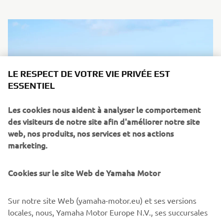
LE RESPECT DE VOTRE VIE PRIVÉE EST
ESSENTIEL
Les cookies nous aident à analyser le comportement
des visiteurs de notre site afin d'améliorer notre site
web, nos produits, nos services et nos actions
marketing.
Cookies sur le site Web de Yamaha Motor
02 Juin 2026
Gamme Off Road Competition 2027
Sur notre site Web (yamaha-motor.eu) et ses versions
La gamme Off Road Competition 2027 de Yamaha incarne
locales, nous, Yamaha Motor Europe N.V., ses succursales
plus que jamais l'ADN de Yamaha Racing, en phase avec la
et ses sociétés affiliées, utilisons des cookies, y compris