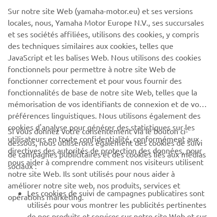
Sur notre site Web (yamaha-motor.eu) et ses versions
locales, nous, Yamaha Motor Europe N.V., ses succursales
LA GAMME QUADS ET SSV
et ses sociétés affiliées, utilisons des cookies, y compris
UTILITAIRES
des techniques similaires aux cookies, telles que
JavaScript et les balises Web. Nous utilisons des cookies
EN SAVOIR PLUS
fonctionnels pour permettre à notre site Web de
fonctionner correctement et pour vous fournir des
fonctionnalités de base de notre site Web, telles que la
mémorisation de vos identifiants de connexion et de vos
préférences linguistiques. Nous utilisons également des
cookies d'analyse pour générer des statistiques sur les
Si vous donnez votre consentement via le bouton ci-
utilisateurs en toute confidentialité, conformément aux
dessous, nous utiliserons également des cookies de suivi
CORPORATE
directives des autorités de protection des données, pour
de campagnes publicitaires et des cookies liés aux médias
nous aider à comprendre comment nos visiteurs utilisent
sociaux :
notre site Web. Ils sont utilisés pour nous aider à
PROS & B2B
améliorer notre site web, nos produits, services et
Les cookies de suivi de campagnes publicatires sont
opérations marketing.
PLUS YAMAHA
utilisés pour vous montrer les publicités pertinentes
de nos produits et services sur notre site Web et sur