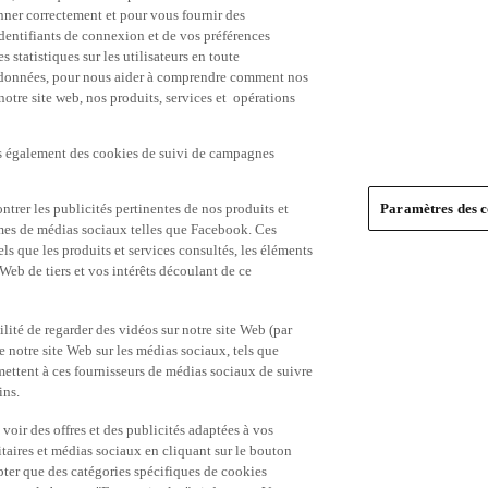
nner correctement et pour vous fournir des
identifiants de connexion et de vos préférences
statistiques sur les utilisateurs en toute
es données, pour nous aider à comprendre comment nos
 notre site web, nos produits, services et opérations
ns également des cookies de suivi de campagnes
trer les publicités pertinentes de nos produits et
Paramètres des c
formes de médias sociaux telles que Facebook. Ces
ls que les produits et services consultés, les éléments
 Web de tiers et vos intérêts découlant de ce
ité de regarder des vidéos sur notre site Web (par
notre site Web sur les médias sociaux, tels que
mettent à ces fournisseurs de médias sociaux de suivre
ins.
 voir des offres et des publicités adaptées à vos
itaires et médias sociaux en cliquant sur le bouton
pter que des catégories spécifiques de cookies