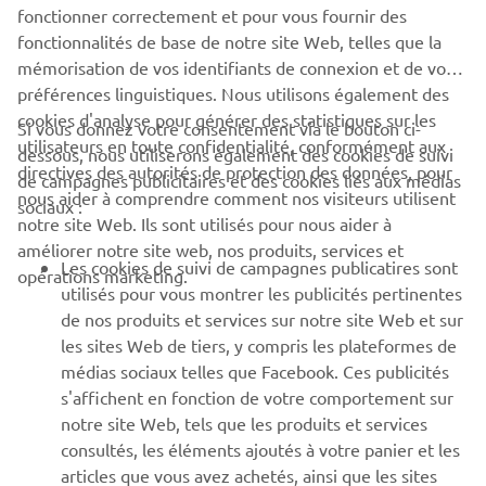
fonctionner correctement et pour vous fournir des
fonctionnalités de base de notre site Web, telles que la
mémorisation de vos identifiants de connexion et de vos
préférences linguistiques. Nous utilisons également des
cookies d'analyse pour générer des statistiques sur les
Si vous donnez votre consentement via le bouton ci-
utilisateurs en toute confidentialité, conformément aux
dessous, nous utiliserons également des cookies de suivi
CORPORATE
directives des autorités de protection des données, pour
de campagnes publicitaires et des cookies liés aux médias
nous aider à comprendre comment nos visiteurs utilisent
sociaux :
notre site Web. Ils sont utilisés pour nous aider à
PROS & B2B
améliorer notre site web, nos produits, services et
Les cookies de suivi de campagnes publicatires sont
opérations marketing.
PLUS YAMAHA
utilisés pour vous montrer les publicités pertinentes
de nos produits et services sur notre site Web et sur
les sites Web de tiers, y compris les plateformes de
SUPPORT
médias sociaux telles que Facebook. Ces publicités
s'affichent en fonction de votre comportement sur
notre site Web, tels que les produits et services
NEWSLETTER
consultés, les éléments ajoutés à votre panier et les
articles que vous avez achetés, ainsi que les sites
Découvrez en exclusivité les dernières offres, les événements