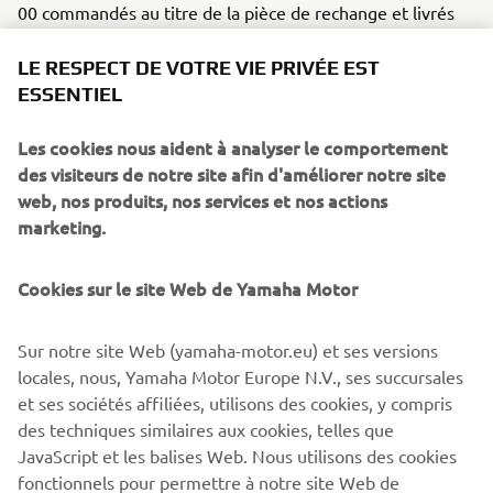
00 commandés au titre de la pièce de rechange et livrés
par erreur.
LE RESPECT DE VOTRE VIE PRIVÉE EST
Les clients possesseurs de ces machines ont été prévenus
ESSENTIEL
par courrier recommandé et doivent prendre rendez-vous
dans les meilleurs délais avec leur concessionnaire
Les cookies nous aident à analyser le comportement
Yamaha afin de faire procéder gratuitement à cette
des visiteurs de notre site afin d'améliorer notre site
intervention.
web, nos produits, nos services et nos actions
marketing.
Cookies sur le site Web de Yamaha Motor
TROUVER UN
Sur notre site Web (yamaha-motor.eu) et ses versions
CONCESSIONNAIRE
locales, nous, Yamaha Motor Europe N.V., ses succursales
et ses sociétés affiliées, utilisons des cookies, y compris
des techniques similaires aux cookies, telles que
JavaScript et les balises Web. Nous utilisons des cookies
fonctionnels pour permettre à notre site Web de