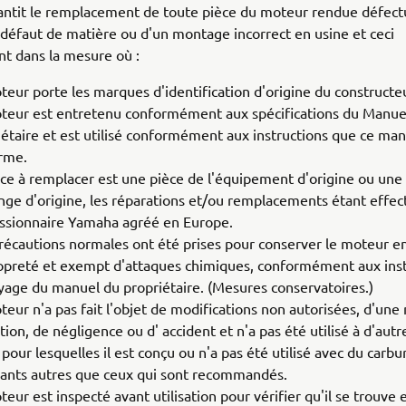
antit le remplacement de toute pièce du moteur rendue défec
 défaut de matière ou d'un montage incorrect en usine et ceci
t dans la mesure où :
teur porte les marques d'identification d'origine du constructeu
teur est entretenu conformément aux spécifications du Manue
iétaire et est utilisé conformément aux instructions que ce ma
rme.
èce à remplacer est une pièce de l'équipement d'origine ou une
nge d'origine, les réparations et/ou remplacements étant effec
ssionnaire Yamaha agréé en Europe.
récautions normales ont été prises pour conserver le moteur e
opreté et exempt d'attaques chimiques, conformément aux inst
yage du manuel du propriétaire. (Mesures conservatoires.)
teur n'a pas fait l'objet de modifications non autorisées, d'un
ation, de négligence ou d' accident et n'a pas été utilisé à d'autr
 pour lesquelles il est conçu ou n'a pas été utilisé avec du carbu
fiants autres que ceux qui sont recommandés.
eur est inspecté avant utilisation pour vérifier qu'il se trouve 