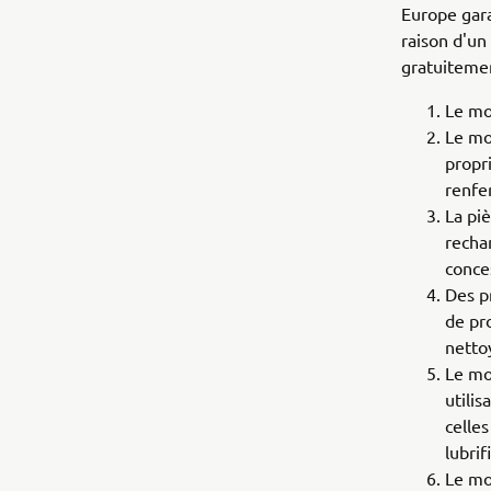
Europe gar
raison d'un
gratuitemen
Le mo
Le mo
propr
renfe
La pi
recha
conce
Des p
de pr
netto
Le mo
utilis
celles
lubri
Le mot