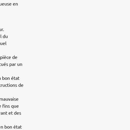
tueuse en
r.
l du
nuel
 pièce de
tués par un
n bon état
ructions de
e mauvaise
e fins que
rant et des
en bon état