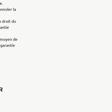
e.
annuler la
 droit du
rantie
n moyen de
 garantie
R