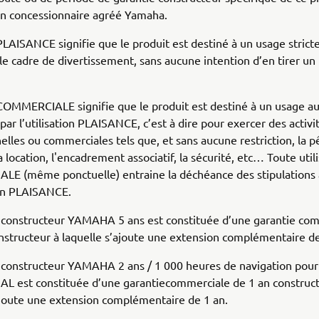
un concessionnaire agréé Yamaha.
 PLAISANCE signifie que le produit est destiné à un usage stric
 le cadre de divertissement, sans aucune intention d’en tirer un
 COMMERCIALE signifie que le produit est destiné à un usage a
 par l’utilisation PLAISANCE, c’est à dire pour exercer des activi
elles ou commerciales tels que, et sans aucune restriction, la p
a location, l'encadrement associatif, la sécurité, etc… Toute util
E (même ponctuelle) entraine la déchéance des stipulations 
tion PLAISANCE.
e constructeur YAMAHA 5 ans est constituée d’une garantie co
nstructeur à laquelle s’ajoute une extension complémentaire de
e constructeur YAMAHA 2 ans / 1 000 heures de navigation pour
 est constituée d’une garantiecommerciale de 1 an construct
ajoute une extension complémentaire de 1 an.