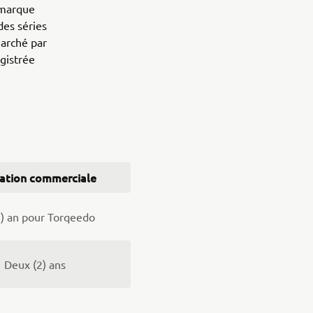
 marque
es séries
arché par
gistrée
sation commerciale
1) an pour Torqeedo
Deux (2) ans