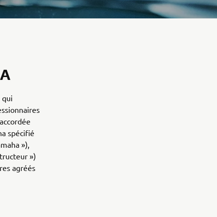
HA
 qui
ssionnaires
t accordée
a spécifié
amaha »),
tructeur »)
ires agréés