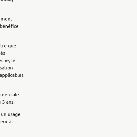
tement
 bénéfice
utre que
tés
êche, le
isation
applicables
mmerciale
 3 ans.
 un usage
eur à