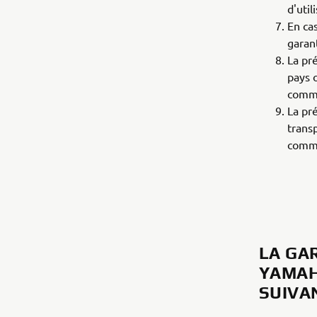
d'util
En ca
garan
La pr
pays 
comme
La pr
trans
comme
LA GA
YAMAH
SUIVA