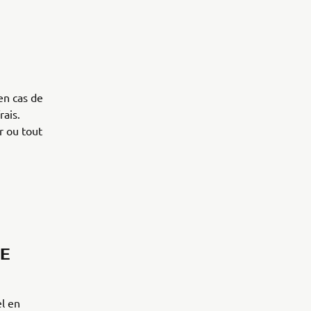
en cas de
rais.
r ou tout
IE
el en