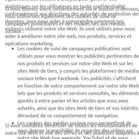
statistiques sur les utilisateurs en toute confidentialité,
Si vous donnez votre consentement via le bouton ci-dessous
conformément aux directives des autorités de protection de
Lisez notre politique de confidentialité pour savoir comment
nous utiliserons également des cookies de suivi de
nous traitons vos données personnelles :
Politique de
données, pour nous aider à comprendre comment nos
campagnes publicitaires et des cookies liés aux médias
Confidentialité
visiteurs utilisent notre site Web. Ils sont utilisés pour nous
sociaux :
aider à améliorer notre site web, nos produits, services et
France (French)
opérations marketing.
Les cookies de suivi de campagnes publicatires sont
utilisés pour vous montrer les publicités pertinentes de
nos produits et services sur notre site Web et sur les
sites Web de tiers, y compris les plateformes de média
sociaux telles que Facebook. Ces publicités s'affichent
© Copyright - 2026 Yamaha Motor Europe N.V. - All Rights
en fonction de votre comportement sur notre site Web
Reserved
tels que les produits et services consultés, les élément
ajoutés à votre panier et les articles que vous avez
Politique de confidentialité
Cookies
Mentions légales
achetés, ainsi que les sites Web de tiers et vos intérêts
découlant de ce comportement de navigation.
Les cookies des médias sociaux nous permettent de
Si vous souhaitez bénéficier de toutes les fonctionnalités de
vous donner la possibilité de regarder des vidéos sur
notre site Web et voir des offres et des publicités adaptées 
notre site Web (par exemple, YouTube) et de vous