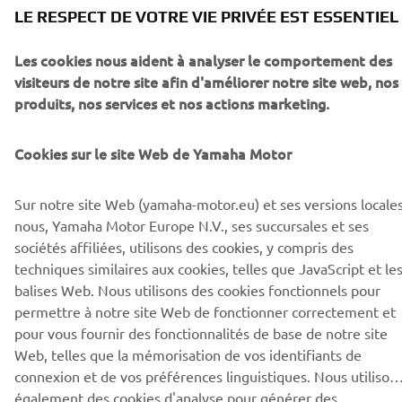
LE RESPECT DE VOTRE VIE PRIVÉE EST ESSENTIEL
CORPORATE
Les cookies nous aident à analyser le comportement des
PROS & B2B
visiteurs de notre site afin d'améliorer notre site web, nos
produits, nos services et nos actions marketing.
PLUS YAMAHA
Cookies sur le site Web de Yamaha Motor
SUPPORT
Sur notre site Web (yamaha-motor.eu) et ses versions locales
nous, Yamaha Motor Europe N.V., ses succursales et ses
sociétés affiliées, utilisons des cookies, y compris des
NEWSLETTER
techniques similaires aux cookies, telles que JavaScript et le
Découvrez en exclusivité les dernières offres, les événements
balises Web. Nous utilisons des cookies fonctionnels pour
spéciaux, les nouveautés et bien plus encore
permettre à notre site Web de fonctionner correctement et
pour vous fournir des fonctionnalités de base de notre site
Web, telles que la mémorisation de vos identifiants de
connexion et de vos préférences linguistiques. Nous utilison
S'ABONNER
également des cookies d'analyse pour générer des