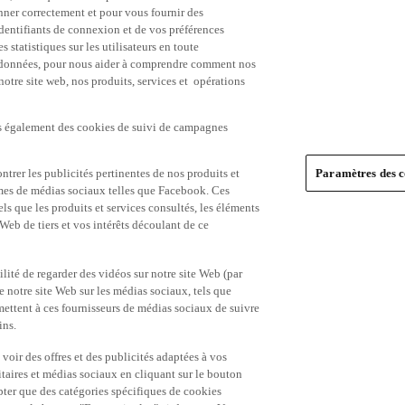
nner correctement et pour vous fournir des
identifiants de connexion et de vos préférences
statistiques sur les utilisateurs en toute
es données, pour nous aider à comprendre comment nos
 notre site web, nos produits, services et opérations
ns également des cookies de suivi de campagnes
trer les publicités pertinentes de nos produits et
Paramètres des c
formes de médias sociaux telles que Facebook. Ces
ls que les produits et services consultés, les éléments
 Web de tiers et vos intérêts découlant de ce
ité de regarder des vidéos sur notre site Web (par
notre site Web sur les médias sociaux, tels que
mettent à ces fournisseurs de médias sociaux de suivre
ins.
 voir des offres et des publicités adaptées à vos
itaires et médias sociaux en cliquant sur le bouton
pter que des catégories spécifiques de cookies