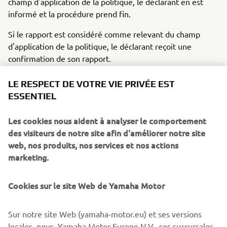
champ d'application de la politique, le déclarant en est
informé et la procédure prend fin.
Si le rapport est considéré comme relevant du champ
d'application de la politique, le déclarant reçoit une
confirmation de son rapport.
ENQUÊTE
LE RESPECT DE VOTRE VIE PRIVÉE EST
ESSENTIEL
Pour les rapports qui entrent dans le cadre de la politique
d'alerte de Yamaha Motor Europe, un comité d'enquête
Les cookies nous aident à analyser le comportement
examinera chaque rapport de manière indépendante.
des visiteurs de notre site afin d'améliorer notre site
web, nos produits, nos services et nos actions
Au cours de l'enquête, le comité d'enquête entendra des
marketing.
témoins, recueillera et examinera de nouveaux éléments
de preuve et formulera ses conclusions.
Cookies sur le site Web de Yamaha Motor
CLÔTURE DES DOSSIERS
Sur notre site Web (yamaha-motor.eu) et ses versions
Sur la base des conclusions de l'enquête, Yamaha Motor
locales, nous, Yamaha Motor Europe N.V., ses succursales