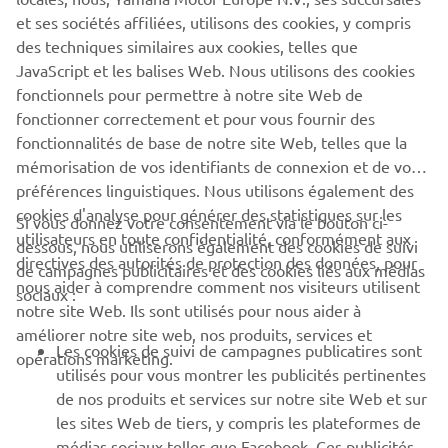
Europe prendra les mesures qui s'imposent pour remédier
et ses sociétés affiliées, utilisons des cookies, y compris
à toute conduite ou tout acte répréhensible. Le déclarant
des techniques similaires aux cookies, telles que
sera informé des résultats de l'enquête, conformément
JavaScript et les balises Web. Nous utilisons des cookies
aux exigences légales locales, et des mesures appropriées
fonctionnels pour permettre à notre site Web de
seront prises le cas échéant.
fonctionner correctement et pour vous fournir des
fonctionnalités de base de notre site Web, telles que la
mémorisation de vos identifiants de connexion et de vos
préférences linguistiques. Nous utilisons également des
cookies d'analyse pour générer des statistiques sur les
Si vous donnez votre consentement via le bouton ci-
utilisateurs en toute confidentialité, conformément aux
dessous, nous utiliserons également des cookies de suivi
CORPORATE
directives des autorités de protection des données, pour
de campagnes publicitaires et des cookies liés aux médias
nous aider à comprendre comment nos visiteurs utilisent
sociaux :
notre site Web. Ils sont utilisés pour nous aider à
PROS & B2B
améliorer notre site web, nos produits, services et
Les cookies de suivi de campagnes publicatires sont
opérations marketing.
PLUS YAMAHA
utilisés pour vous montrer les publicités pertinentes
de nos produits et services sur notre site Web et sur
les sites Web de tiers, y compris les plateformes de
SUPPORT
médias sociaux telles que Facebook. Ces publicités