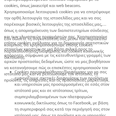
Πάντα, να οδηγείτε με ασφάλεια και να τηρείτε τους
cookies, όπως javascript και web beacons.
κανόνες οδικής κυκλοφορίας.
Χρησιμοποιούμε λειτουργικά cookies για να επιτρέψουμε
την ορθή λειτουργία της ιστοσελίδας μας και να σας
παρέχουμε βασικές λειτουργίες της ιστοσελίδας μας,
όπως η απομνημόνευση των διαπιστευτηρίων σύνδεσης
και των γλωσσικών προτιμήσεών σας. Χρησιμοποιούμε
Εάν δώσετε τη συγκατάθεσή σας μέσω του παρακάτω
επίσης cookies ανάλυσης για τη δημιουργία στατιστικών
κουμπιού, θα χρησιμοποιήσουμε επίσης cookies
ΕΤΑΙΡΕΊΑ
στοιχείων χρηστών σε μια βάση φιλική προς το
παρακολούθησης/διαφήμισης και cookies κοινωνικής
απόρρητο, σύμφωνα με τις κατευθυντήριες γραμμές των
δικτύωσης:
αρχών προστασίας δεδομένων, ώστε να μας βοηθήσουν
B2B
να κατανοήσουμε πώς οι επισκέπτες χρησιμοποιούν τον
Cookies παρακολούθησης/διαφήμισης για να σας
ιστότοπό μας και να βελτιώσουμε τον ιστότοπο, τα
ΠΕΡΙΣΣΌΤΕΡΑ YAMAHA
εμφανίζουμε σχετικές διαφημίσεις των προϊόντων
προϊόντα, τις υπηρεσίες και τις προσπάθειες μάρκετινγκ.
και υπηρεσιών μας προσαρμοσμένες σε εσάς στον
ιστότοπό μας και σε ιστότοπους τρίτων,
SUPPORT
συμπεριλαμβανομένων των πλατφορμών
κοινωνικής δικτύωσης όπως το Facebook, με βάση
τη συμπεριφορά σας κατά την περιήγησή σας στον
ΕΝΗΜΕΡΩΤΙΚΟ ΔΕΛΤΙΟ
ιστότοπό μας, όπως τα προϊόντα και οι υπηρεσίες