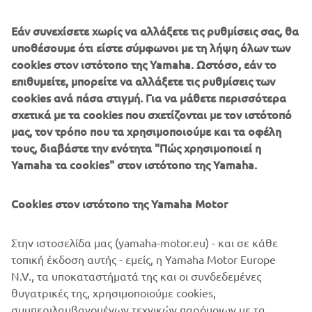
Εάν συνεχίσετε χωρίς να αλλάξετε τις ρυθμίσεις σας, θα
υποθέσουμε ότι είστε σύμφωνοι με τη λήψη όλων των
cookies στον ιστότοπο της Yamaha. Ωστόσο, εάν το
επιθυμείτε, μπορείτε να αλλάξετε τις ρυθμίσεις των
cookies ανά πάσα στιγμή. Για να μάθετε περισσότερα
Ο οργανισμός μας
σχετικά με τα cookies που σχετίζονται με τον ιστότοπό
Διαβάστε περισσότερα
μας, τον τρόπο που τα χρησιμοποιούμε και τα οφέλη
τους, διαβάστε την ενότητα "Πώς χρησιμοποιεί η
Yamaha τα cookies" στον ιστότοπο της Yamaha.
©Yamaha Motor Europe N.V. / Yamaha Motor Co., Ltd.
Cookies στον ιστότοπο της Yamaha Motor
Οι πληροφορίες ή/και οι εικόνες σε αυτές τις ιστοσελίδες
Στην ιστοσελίδα μας (yamaha-motor.eu) - και σε κάθε
δεν επιτρέπεται να χρησιμοποιηθούν για εμπορικούς ή μη
τοπική έκδοση αυτής - εμείς, η Yamaha Motor Europe
εμπορικούς σκοπούς χωρίς τη ρητή γραπτή συγκατάθεση
N.V., τα υποκαταστήματά της και οι συνδεδεμένες
της Yamaha Motor Europe N.V. ή/και της Yamaha Motor
θυγατρικές της, χρησιμοποιούμε cookies,
Co., Ltd.
συμπεριλαμβανομένων τεχνικών παρόμοιων με τα