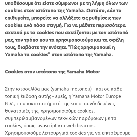
υποθέσουμε ότι είστε σύμφωνοι με τη λήψη όλων των
μεγάλη εταιρεία”, ασχολούμενος με βαρετές ή λιγότερο
cookies στον ιστότοπο της Yamaha. Ωστόσο, εάν το
σχετικές δραστηριότητες. Διανύοντας το τελευταίο έτος
επιθυμείτε, μπορείτε να αλλάξετε τις ρυθμίσεις των
του Bachelor μου και με αυτή την πρώτη μου πρακτική
cookies ανά πάσα στιγμή. Για να μάθετε περισσότερα
άσκηση, στόχος μου ήταν να μάθω...
σχετικά με τα cookies που σχετίζονται με τον ιστότοπό
Διαβάστε περισσότερα
μας, τον τρόπο που τα χρησιμοποιούμε και τα οφέλη
τους, διαβάστε την ενότητα "Πώς χρησιμοποιεί η
Yamaha τα cookies" στον ιστότοπο της Yamaha.
©Yamaha Motor Europe N.V. / Yamaha Motor Co., Ltd.
Cookies στον ιστότοπο της Yamaha Motor
Οι πληροφορίες ή/και οι εικόνες σε αυτές τις ιστοσελίδες
Στην ιστοσελίδα μας (yamaha-motor.eu) - και σε κάθε
δεν επιτρέπεται να χρησιμοποιηθούν για εμπορικούς ή μη
τοπική έκδοση αυτής - εμείς, η Yamaha Motor Europe
εμπορικούς σκοπούς χωρίς τη ρητή γραπτή συγκατάθεση
N.V., τα υποκαταστήματά της και οι συνδεδεμένες
της Yamaha Motor Europe N.V. ή/και της Yamaha Motor
θυγατρικές της, χρησιμοποιούμε cookies,
Co., Ltd.
συμπεριλαμβανομένων τεχνικών παρόμοιων με τα
Πάντα, να οδηγείτε με ασφάλεια και να τηρείτε τους
cookies, όπως javascript και web beacons.
κανόνες οδικής κυκλοφορίας.
Χρησιμοποιούμε λειτουργικά cookies για να επιτρέψουμε