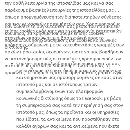
την ορθή λειτουργία της ιστοσελίδας μας και να σας
παρέχουμε βασικές λειτουργίες της ιστοσελίδας μας,
όπως η απομνημόνευση των διαπιστευτηρίων σύνδεσης
και των γλωσσικών προτιμήσεών σας. Χρησιμοποιούμε
Εάν δώσετε τη συγκατάθεσή σας μέσω του παρακάτω
επίσης cookies ανάλυσης για τη δημιουργία στατιστικών
κουμπιού, θα χρησιμοποιήσουμε επίσης cookies
ΕΤΑΙΡΕΊΑ
στοιχείων χρηστών σε μια βάση φιλική προς το
παρακολούθησης/διαφήμισης και cookies κοινωνικής
απόρρητο, σύμφωνα με τις κατευθυντήριες γραμμές των
δικτύωσης:
αρχών προστασίας δεδομένων, ώστε να μας βοηθήσουν
B2B
να κατανοήσουμε πώς οι επισκέπτες χρησιμοποιούν τον
Cookies παρακολούθησης/διαφήμισης για να σας
ιστότοπό μας και να βελτιώσουμε τον ιστότοπο, τα
ΠΕΡΙΣΣΌΤΕΡΑ YAMAHA
εμφανίζουμε σχετικές διαφημίσεις των προϊόντων
προϊόντα, τις υπηρεσίες και τις προσπάθειες μάρκετινγκ.
και υπηρεσιών μας προσαρμοσμένες σε εσάς στον
ιστότοπό μας και σε ιστότοπους τρίτων,
SUPPORT
συμπεριλαμβανομένων των πλατφορμών
κοινωνικής δικτύωσης όπως το Facebook, με βάση
τη συμπεριφορά σας κατά την περιήγησή σας στον
ΕΝΗΜΕΡΩΤΙΚΟ ΔΕΛΤΙΟ
ιστότοπό μας, όπως τα προϊόντα και οι υπηρεσίες
που είδατε, τα αντικείμενα που προστέθηκαν στο
Γίνετε ο πρώτος που θα μάθετε για τις τελευταίες προσφορές, τις
ειδικές εκδηλώσεις, τις νέες κυκλοφορίες και πολλά άλλα
καλάθι αγορών σας και τα αντικείμενα που έχετε