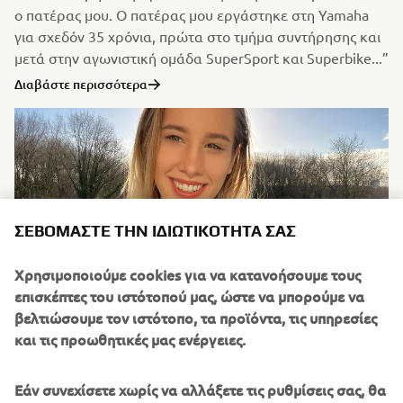
ο πατέρας μου. Ο πατέρας μου εργάστηκε στη Yamaha
για σχεδόν 35 χρόνια, πρώτα στο τμήμα συντήρησης και
μετά στην αγωνιστική ομάδα SuperSport και Superbike...”
Διαβάστε περισσότερα
ΣΕΒΌΜΑΣΤΕ ΤΗΝ ΙΔΙΩΤΙΚΌΤΗΤΆ ΣΑΣ
Χρησιμοποιούμε cookies για να κατανοήσουμε τους
επισκέπτες του ιστότοπού μας, ώστε να μπορούμε να
βελτιώσουμε τον ιστότοπο, τα προϊόντα, τις υπηρεσίες
και τις προωθητικές μας ενέργειες.
Ana Niculaita #LifeAtYamaha
“Πριν γίνω μέλος της Yamaha Motor Europe, φοβόμουν
Εάν συνεχίσετε χωρίς να αλλάξετε τις ρυθμίσεις σας, θα
να μην καταλήξω με το στίγμα “ασκούμενος σε μια