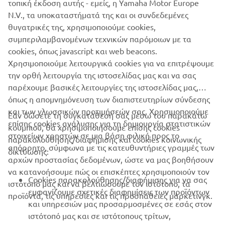
τοπική έκδοση αυτής - εμείς, η Yamaha Motor Europe
εμπορικούς σκοπούς χωρίς τη ρητή γραπτή συγκατάθεση
N.V., τα υποκαταστήματά της και οι συνδεδεμένες
της Yamaha Motor Europe N.V. ή/και της Yamaha Motor
θυγατρικές της, χρησιμοποιούμε cookies,
Co., Ltd.
συμπεριλαμβανομένων τεχνικών παρόμοιων με τα
Πάντα, να οδηγείτε με ασφάλεια και να τηρείτε τους
cookies, όπως javascript και web beacons.
κανόνες οδικής κυκλοφορίας.
Χρησιμοποιούμε λειτουργικά cookies για να επιτρέψουμε
την ορθή λειτουργία της ιστοσελίδας μας και να σας
παρέχουμε βασικές λειτουργίες της ιστοσελίδας μας,
όπως η απομνημόνευση των διαπιστευτηρίων σύνδεσης
και των γλωσσικών προτιμήσεών σας. Χρησιμοποιούμε
Εάν δώσετε τη συγκατάθεσή σας μέσω του παρακάτω
επίσης cookies ανάλυσης για τη δημιουργία στατιστικών
κουμπιού, θα χρησιμοποιήσουμε επίσης cookies
ΕΤΑΙΡΕΊΑ
στοιχείων χρηστών σε μια βάση φιλική προς το
παρακολούθησης/διαφήμισης και cookies κοινωνικής
απόρρητο, σύμφωνα με τις κατευθυντήριες γραμμές των
δικτύωσης:
αρχών προστασίας δεδομένων, ώστε να μας βοηθήσουν
B2B
να κατανοήσουμε πώς οι επισκέπτες χρησιμοποιούν τον
Cookies παρακολούθησης/διαφήμισης για να σας
ιστότοπό μας και να βελτιώσουμε τον ιστότοπο, τα
ΠΕΡΙΣΣΌΤΕΡΑ YAMAHA
εμφανίζουμε σχετικές διαφημίσεις των προϊόντων
προϊόντα, τις υπηρεσίες και τις προσπάθειες μάρκετινγκ.
και υπηρεσιών μας προσαρμοσμένες σε εσάς στον
ιστότοπό μας και σε ιστότοπους τρίτων,
SUPPORT