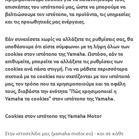
χώρο με σακούλες σκουπιδιών στα χέρια για να
επισκέπτες του ιστότοπού μας, ώστε να μπορούμε να
βοηθήσουν στον καθαρισμό της λίμνης. Από τις
βελτιώσουμε τον ιστότοπο, τα προϊόντα, τις υπηρεσίες
προετοιμασίες για την αναχώρηση έως και τον
και τις προωθητικές μας ενέργειες.
καθαρισμό μετά την επιστροφή μας στο λιμάνι, οι
συμμετέχοντες εργάστηκαν ως ομάδα, μαθαίνοντας ο
ένας από τον άλλον καθόλη την διάρκεια.
Εάν συνεχίσετε χωρίς να αλλάξετε τις ρυθμίσεις σας, θα
υποθέσουμε ότι είστε σύμφωνοι με τη λήψη όλων των
Εκείνη την ημέρα, μαζεύτηκαν περίπου 240 κιλά
cookies στον ιστότοπο της Yamaha. Ωστόσο, εάν το
σκουπίδια από το νερό και συσκευάστηκαν σε 138
επιθυμείτε, μπορείτε να αλλάξετε τις ρυθμίσεις των
σακούλες. Ελπίζουμε αυτή η εκδήλωση ευγνωμοσύνης
cookies ανά πάσα στιγμή. Για να μάθετε περισσότερα
που διοργανώνεται από την Yamaha Motor, να συνεχιστεί
σχετικά με τα cookies που σχετίζονται με τον ιστότοπό
για πολλά ακόμη χρόνια.
μας, τον τρόπο που τα χρησιμοποιούμε και τα οφέλη
τους, διαβάστε την ενότητα "Πώς χρησιμοποιεί η
Yamaha τα cookies" στον ιστότοπο της Yamaha.
©Yamaha Motor Europe N.V. / Yamaha Motor Co., Ltd.
Cookies στον ιστότοπο της Yamaha Motor
Οι πληροφορίες ή/και οι εικόνες σε αυτές τις ιστοσελίδες
Στην ιστοσελίδα μας (yamaha-motor.eu) - και σε κάθε
δεν επιτρέπεται να χρησιμοποιηθούν για εμπορικούς ή μη