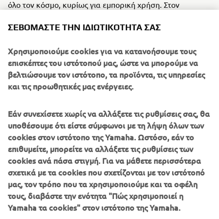
όλο τον κόσμο, κυρίως για εμπορική χρήση. Στον
σημερινό κόσμο, αυτό είναι πραγματικά ένα εκπληκτικό
ΣΕΒΌΜΑΣΤΕ ΤΗΝ ΙΔΙΩΤΙΚΌΤΗΤΆ ΣΑΣ
ρεκόρ, που ίσως να μην καταρριφθεί ποτέ από άλλο
μοντέλο.
Χρησιμοποιούμε cookies για να κατανοήσουμε τους
Κινητήρας
επισκέπτες του ιστότοπού μας, ώστε να μπορούμε να
Η συστοιχία των 3 κυλίνδρων έχει σχεδιαστεί ως μια
βελτιώσουμε τον ιστότοπο, τα προϊόντα, τις υπηρεσίες
ενιαία μονάδα με στροφαλοφόρο άξονα που ενισχύει την
και τις προωθητικές μας ενέργειες.
ακαμψία. Σε συνδυασμό με τον καλά ισορροπημένο
στρόφαλο 120 μοιρών, είχε εξαιρετικά ομαλή λειτουργία
Εάν συνεχίσετε χωρίς να αλλάξετε τις ρυθμίσεις σας, θα
με πολύ μικρές διακυμάνσεις της ροπής και ελάχιστους
υποθέσουμε ότι είστε σύμφωνοι με τη λήψη όλων των
κραδασμούς.
cookies στον ιστότοπο της Yamaha. Ωστόσο, εάν το
επιθυμείτε, μπορείτε να αλλάξετε τις ρυθμίσεις των
cookies ανά πάσα στιγμή. Για να μάθετε περισσότερα
σχετικά με τα cookies που σχετίζονται με τον ιστότοπό
1982 E40G
μας, τον τρόπο που τα χρησιμοποιούμε και τα οφέλη
τους, διαβάστε την ενότητα "Πώς χρησιμοποιεί η
Yamaha τα cookies" στον ιστότοπο της Yamaha.