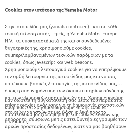
©Yamaha Motor Europe N.V. / Yamaha Motor Co., Ltd.
Cookies στον ιστότοπο της Yamaha Motor
Οι πληροφορίες ή/και οι εικόνες σε αυτές τις ιστοσελίδες
Στην ιστοσελίδα μας (yamaha-motor.eu) - και σε κάθε
δεν επιτρέπεται να χρησιμοποιηθούν για εμπορικούς ή μη
τοπική έκδοση αυτής - εμείς, η Yamaha Motor Europe
εμπορικούς σκοπούς χωρίς τη ρητή γραπτή συγκατάθεση
N.V., τα υποκαταστήματά της και οι συνδεδεμένες
της Yamaha Motor Europe N.V. ή/και της Yamaha Motor
θυγατρικές της, χρησιμοποιούμε cookies,
Co., Ltd.
συμπεριλαμβανομένων τεχνικών παρόμοιων με τα
Πάντα, να οδηγείτε με ασφάλεια και να τηρείτε τους
cookies, όπως javascript και web beacons.
κανόνες οδικής κυκλοφορίας.
Χρησιμοποιούμε λειτουργικά cookies για να επιτρέψουμε
την ορθή λειτουργία της ιστοσελίδας μας και να σας
παρέχουμε βασικές λειτουργίες της ιστοσελίδας μας,
όπως η απομνημόνευση των διαπιστευτηρίων σύνδεσης
και των γλωσσικών προτιμήσεών σας. Χρησιμοποιούμε
Εάν δώσετε τη συγκατάθεσή σας μέσω του παρακάτω
επίσης cookies ανάλυσης για τη δημιουργία στατιστικών
κουμπιού, θα χρησιμοποιήσουμε επίσης cookies
ΕΤΑΙΡΕΊΑ
στοιχείων χρηστών σε μια βάση φιλική προς το
παρακολούθησης/διαφήμισης και cookies κοινωνικής
απόρρητο, σύμφωνα με τις κατευθυντήριες γραμμές των
δικτύωσης:
αρχών προστασίας δεδομένων, ώστε να μας βοηθήσουν
B2B