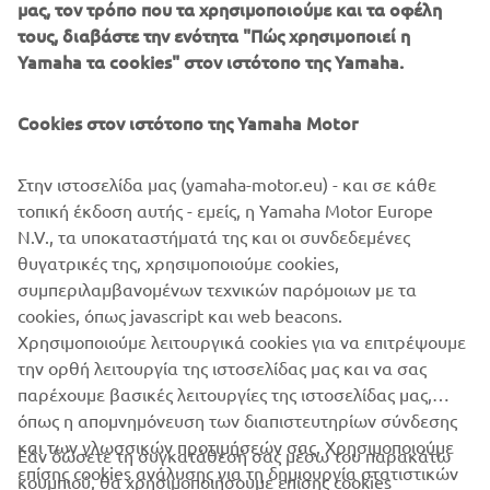
1987 BW’S ORIGINAL
μας, τον τρόπο που τα χρησιμοποιούμε και τα οφέλη
τους, διαβάστε την ενότητα "Πώς χρησιμοποιεί η
Yamaha τα cookies" στον ιστότοπο της Yamaha.
©Yamaha Motor Europe N.V. / Yamaha Motor Co., Ltd.
Cookies στον ιστότοπο της Yamaha Motor
Οι πληροφορίες ή/και οι εικόνες σε αυτές τις ιστοσελίδες
Στην ιστοσελίδα μας (yamaha-motor.eu) - και σε κάθε
δεν επιτρέπεται να χρησιμοποιηθούν για εμπορικούς ή μη
τοπική έκδοση αυτής - εμείς, η Yamaha Motor Europe
εμπορικούς σκοπούς χωρίς τη ρητή γραπτή συγκατάθεση
N.V., τα υποκαταστήματά της και οι συνδεδεμένες
της Yamaha Motor Europe N.V. ή/και της Yamaha Motor
θυγατρικές της, χρησιμοποιούμε cookies,
Co., Ltd.
συμπεριλαμβανομένων τεχνικών παρόμοιων με τα
Πάντα, να οδηγείτε με ασφάλεια και να τηρείτε τους
cookies, όπως javascript και web beacons.
κανόνες οδικής κυκλοφορίας.
Χρησιμοποιούμε λειτουργικά cookies για να επιτρέψουμε
την ορθή λειτουργία της ιστοσελίδας μας και να σας
παρέχουμε βασικές λειτουργίες της ιστοσελίδας μας,
όπως η απομνημόνευση των διαπιστευτηρίων σύνδεσης
και των γλωσσικών προτιμήσεών σας. Χρησιμοποιούμε
Εάν δώσετε τη συγκατάθεσή σας μέσω του παρακάτω
επίσης cookies ανάλυσης για τη δημιουργία στατιστικών
κουμπιού, θα χρησιμοποιήσουμε επίσης cookies