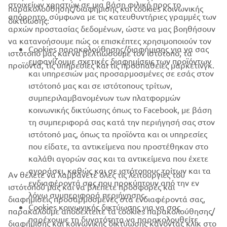
ΕΤΑΙΡΕΊΑ
στοιχείων χρηστών σε μια βάση φιλική προς το
παρακολούθησης/διαφήμισης και cookies κοινωνικής
απόρρητο, σύμφωνα με τις κατευθυντήριες γραμμές των
δικτύωσης:
αρχών προστασίας δεδομένων, ώστε να μας βοηθήσουν
B2B
να κατανοήσουμε πώς οι επισκέπτες χρησιμοποιούν τον
Cookies παρακολούθησης/διαφήμισης για να σας
ιστότοπό μας και να βελτιώσουμε τον ιστότοπο, τα
ΠΕΡΙΣΣΌΤΕΡΑ YAMAHA
εμφανίζουμε σχετικές διαφημίσεις των προϊόντων
προϊόντα, τις υπηρεσίες και τις προσπάθειες μάρκετινγκ.
και υπηρεσιών μας προσαρμοσμένες σε εσάς στον
ιστότοπό μας και σε ιστότοπους τρίτων,
SUPPORT
συμπεριλαμβανομένων των πλατφορμών
κοινωνικής δικτύωσης όπως το Facebook, με βάση
τη συμπεριφορά σας κατά την περιήγησή σας στον
ΕΝΗΜΕΡΩΤΙΚΟ ΔΕΛΤΙΟ
ιστότοπό μας, όπως τα προϊόντα και οι υπηρεσίες
που είδατε, τα αντικείμενα που προστέθηκαν στο
Γίνετε ο πρώτος που θα μάθετε για τις τελευταίες προσφορές, τις
ειδικές εκδηλώσεις, τις νέες κυκλοφορίες και πολλά άλλα
καλάθι αγορών σας και τα αντικείμενα που έχετε
αγοράσει, καθώς και σε ιστότοπους τρίτων και τα
Αν θέλετε να λαμβάνετε όλες τις λειτουργίες του
ενδιαφέροντά σας που προκύπτουν από την εν
ιστότοπού μας και να βλέπετε προσφορές και
λόγω συμπεριφορά περιήγησης.
διαφημίσεις προσαρμοσμένες στα ενδιαφέροντά σας,
Cookies κοινωνικής δικτύωσης για να σας
ΕΓΓΡΑΦΉ
παρακαλούμε αποδεχτείτε τα cookies παρακολούθησης/
παρέχουμε τη δυνατότητα να παρακολουθείτε
διαφήμισης και κοινωνικής δικτύωσης κάνοντας κλικ στο