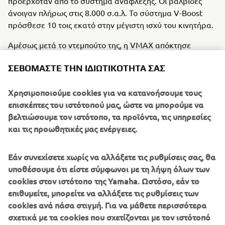
προερχόταν από το σύστημα ανάφλεξης. Οι βαλβίδες
άνοιγαν πλήρως στις 8.000 σ.α.λ. Το σύστημα V-Boost
πρόσθεσε 10 τοις εκατό στην μέγιστη ισχύ του κινητήρα.
Αμέσως μετά το ντεμπούτο της, η VMAX απόκτησε
φανατικούς οπαδούς ανάμεσα στους λάτρεις των
ΣΕΒΌΜΑΣΤΕ ΤΗΝ ΙΔΙΩΤΙΚΌΤΗΤΆ ΣΑΣ
μεγάλων μοτοσυκλετών και εξελίχθηκε σε ένα μοντέλο
που άφησε εποχή, υπερβαίνοντας τις υπάρχουσες
Χρησιμοποιούμε cookies για να κατανοήσουμε τους
κατηγορίες επί είκοσι χρόνια, χάρη στη μοναδική της
επισκέπτες του ιστότοπού μας, ώστε να μπορούμε να
αύρα. Η επιρροή της στην αγορά ήταν τεράστια και μέχρι
βελτιώσουμε τον ιστότοπο, τα προϊόντα, τις υπηρεσίες
το τέλος του 2007, η συνολική παραγωγή έφτασε τις
και τις προωθητικές μας ενέργειες.
100.000 περίπου μονάδες.
Κινητήρας / Πλαίσιο
Εάν συνεχίσετε χωρίς να αλλάξετε τις ρυθμίσεις σας, θα
Αυτή η μοτοσυκλέτα διέθετε 4-χρονο, 4-βάλβιδο V4
υποθέσουμε ότι είστε σύμφωνοι με τη λήψη όλων των
κινητήρα με 2ΕΕΚ και πλαίσιο από χυτό αλουμίνιο.
cookies στον ιστότοπο της Yamaha. Ωστόσο, εάν το
επιθυμείτε, μπορείτε να αλλάξετε τις ρυθμίσεις των
cookies ανά πάσα στιγμή. Για να μάθετε περισσότερα
σχετικά με τα cookies που σχετίζονται με τον ιστότοπό