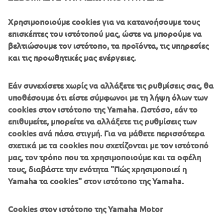
Κινητήρας
Χρησιμοποιούμε cookies για να κατανοήσουμε τους
Αυτός ο κινητήρας 24 βαλβίδων με 2ΕΕΚ υιοθέτησε το
επισκέπτες του ιστότοπού μας, ώστε να μπορούμε να
πρώτο σύστημα ψεκασμού καυσίμου της Yamaha, καθώς
βελτιώσουμε τον ιστότοπο, τα προϊόντα, τις υπηρεσίες
και ένα "μακρύ σύστημα εισαγωγής" που ενίσχυε τη
και τις προωθητικές μας ενέργειες.
ροπή στις χαμηλές και μεσαίες στροφές. Για 4-χρονος
κινητήρας, ήταν ένας εξαιρετικά μικρών διαστάσεων και
ελαφρύς κινητήρας 225 ίππων.
Εάν συνεχίσετε χωρίς να αλλάξετε τις ρυθμίσεις σας, θα
υποθέσουμε ότι είστε σύμφωνοι με τη λήψη όλων των
cookies στον ιστότοπο της Yamaha. Ωστόσο, εάν το
επιθυμείτε, μπορείτε να αλλάξετε τις ρυθμίσεις των
cookies ανά πάσα στιγμή. Για να μάθετε περισσότερα
σχετικά με τα cookies που σχετίζονται με τον ιστότοπό
2005 MT-01
μας, τον τρόπο που τα χρησιμοποιούμε και τα οφέλη
τους, διαβάστε την ενότητα "Πώς χρησιμοποιεί η
Yamaha τα cookies" στον ιστότοπο της Yamaha.
©Yamaha Motor Europe N.V. / Yamaha Motor Co., Ltd.
Cookies στον ιστότοπο της Yamaha Motor