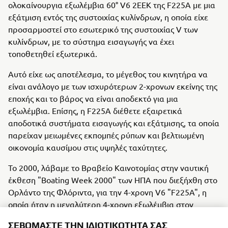
ολοκαίνουργια εξωλέμβια 60° V6 2ΕΕΚ της F225A με μια
εξάτμιση εντός της συστοιχίας κυλίνδρων, η οποία είχε
προσαρμοστεί στο εσωτερικό της συστοιχίας V των
κυλίνδρων, με το σύστημα εισαγωγής να έχει
τοποθετηθεί εξωτερικά.
Αυτό είχε ως αποτέλεσμα, το μέγεθος του κινητήρα να
είναι ανάλογο με των ισχυρότερων 2-χρονων εκείνης της
εποχής και το βάρος να είναι αποδεκτό για μια
εξωλέμβια. Επίσης, η F225A διέθετε εξαιρετικά
αποδοτικά συστήματα εισαγωγής και εξάτμισης, τα οποία
παρείχαν μειωμένες εκπομπές ρύπων και βελτιωμένη
οικονομία καυσίμου στις υψηλές ταχύτητες.
Το 2000, λάβαμε το Βραβείο Καινοτομίας στην ναυτική
έκθεση "Boating Week 2000" των ΗΠΑ που διεξήχθη στο
Ορλάντο της Φλόριντα, για την 4-χρονη V6 "F225A", η
οποία ήταν η μεγαλύτερη 4-χρονη εξωλέμβια στον
κόσμο.
ΣΕΒΌΜΑΣΤΕ ΤΗΝ ΙΔΙΩΤΙΚΌΤΗΤΆ ΣΑΣ