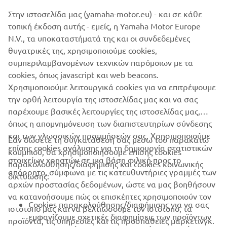
Οι πληροφορίες ή/και οι εικόνες σε αυτές τις ιστοσελίδες
Στην ιστοσελίδα μας (yamaha-motor.eu) - και σε κάθε
δεν επιτρέπεται να χρησιμοποιηθούν για εμπορικούς ή μη
τοπική έκδοση αυτής - εμείς, η Yamaha Motor Europe
εμπορικούς σκοπούς χωρίς τη ρητή γραπτή συγκατάθεση
N.V., τα υποκαταστήματά της και οι συνδεδεμένες
της Yamaha Motor Europe N.V. ή/και της Yamaha Motor
θυγατρικές της, χρησιμοποιούμε cookies,
Co., Ltd.
συμπεριλαμβανομένων τεχνικών παρόμοιων με τα
Πάντα, να οδηγείτε με ασφάλεια και να τηρείτε τους
cookies, όπως javascript και web beacons.
κανόνες οδικής κυκλοφορίας.
Χρησιμοποιούμε λειτουργικά cookies για να επιτρέψουμε
την ορθή λειτουργία της ιστοσελίδας μας και να σας
παρέχουμε βασικές λειτουργίες της ιστοσελίδας μας,
όπως η απομνημόνευση των διαπιστευτηρίων σύνδεσης
και των γλωσσικών προτιμήσεών σας. Χρησιμοποιούμε
Εάν δώσετε τη συγκατάθεσή σας μέσω του παρακάτω
επίσης cookies ανάλυσης για τη δημιουργία στατιστικών
κουμπιού, θα χρησιμοποιήσουμε επίσης cookies
ΕΤΑΙΡΕΊΑ
στοιχείων χρηστών σε μια βάση φιλική προς το
παρακολούθησης/διαφήμισης και cookies κοινωνικής
απόρρητο, σύμφωνα με τις κατευθυντήριες γραμμές των
δικτύωσης:
αρχών προστασίας δεδομένων, ώστε να μας βοηθήσουν
B2B
να κατανοήσουμε πώς οι επισκέπτες χρησιμοποιούν τον
Cookies παρακολούθησης/διαφήμισης για να σας
ιστότοπό μας και να βελτιώσουμε τον ιστότοπο, τα
ΠΕΡΙΣΣΌΤΕΡΑ YAMAHA
εμφανίζουμε σχετικές διαφημίσεις των προϊόντων
προϊόντα, τις υπηρεσίες και τις προσπάθειες μάρκετινγκ.