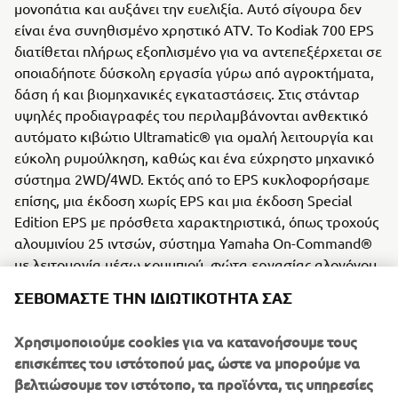
μονοπάτια και αυξάνει την ευελιξία. Αυτό σίγουρα δεν
είναι ένα συνηθισμένο χρηστικό ATV. Το Kodiak 700 EPS
διατίθεται πλήρως εξοπλισμένο για να αντεπεξέρχεται σε
οποιαδήποτε δύσκολη εργασία γύρω από αγροκτήματα,
δάση ή και βιομηχανικές εγκαταστάσεις. Στις στάνταρ
υψηλές προδιαγραφές του περιλαμβάνονται ανθεκτικό
αυτόματο κιβώτιο Ultramatic® για ομαλή λειτουργία και
εύκολη ρυμούλκηση, καθώς και ένα εύχρηστο μηχανικό
σύστημα 2WD/4WD. Εκτός από το EPS κυκλοφορήσαμε
επίσης, μια έκδοση χωρίς EPS και μια έκδοση Special
Edition EPS με πρόσθετα χαρακτηριστικά, όπως τροχούς
αλουμινίου 25 ιντσών, σύστημα Yamaha On-Command®
με λειτουργία μέσω κουμπιού, φώτα εργασίας αλογόνου
που έχουν τοποθετηθεί στο κέντρο του τιμονιού και
ΣΕΒΌΜΑΣΤΕ ΤΗΝ ΙΔΙΩΤΙΚΌΤΗΤΆ ΣΑΣ
ψηφιακή πολλαπλών λειτουργιών οθόνη LCD.
Χρησιμοποιούμε cookies για να κατανοήσουμε τους
Κινητήρας / Πλαίσιο
επισκέπτες του ιστότοπού μας, ώστε να μπορούμε να
Αυτό το μοντέλο διαθέτει το ανθεκτικό κινητήρα 686
βελτιώσουμε τον ιστότοπο, τα προϊόντα, τις υπηρεσίες
κ.εκ. με EFi MKII, το οποίο είναι γνωστό για την παροχή