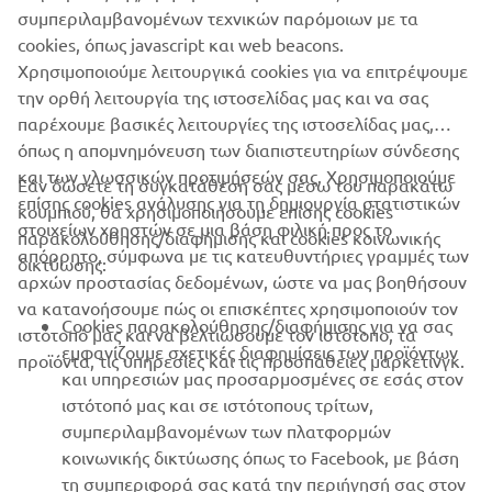
συμπεριλαμβανομένων τεχνικών παρόμοιων με τα
Πάντα, να οδηγείτε με ασφάλεια και να τηρείτε τους
cookies, όπως javascript και web beacons.
κανόνες οδικής κυκλοφορίας.
Χρησιμοποιούμε λειτουργικά cookies για να επιτρέψουμε
την ορθή λειτουργία της ιστοσελίδας μας και να σας
παρέχουμε βασικές λειτουργίες της ιστοσελίδας μας,
όπως η απομνημόνευση των διαπιστευτηρίων σύνδεσης
και των γλωσσικών προτιμήσεών σας. Χρησιμοποιούμε
Εάν δώσετε τη συγκατάθεσή σας μέσω του παρακάτω
επίσης cookies ανάλυσης για τη δημιουργία στατιστικών
κουμπιού, θα χρησιμοποιήσουμε επίσης cookies
ΕΤΑΙΡΕΊΑ
στοιχείων χρηστών σε μια βάση φιλική προς το
παρακολούθησης/διαφήμισης και cookies κοινωνικής
απόρρητο, σύμφωνα με τις κατευθυντήριες γραμμές των
δικτύωσης:
αρχών προστασίας δεδομένων, ώστε να μας βοηθήσουν
B2B
να κατανοήσουμε πώς οι επισκέπτες χρησιμοποιούν τον
Cookies παρακολούθησης/διαφήμισης για να σας
ιστότοπό μας και να βελτιώσουμε τον ιστότοπο, τα
ΠΕΡΙΣΣΌΤΕΡΑ YAMAHA
εμφανίζουμε σχετικές διαφημίσεις των προϊόντων
προϊόντα, τις υπηρεσίες και τις προσπάθειες μάρκετινγκ.
και υπηρεσιών μας προσαρμοσμένες σε εσάς στον
ιστότοπό μας και σε ιστότοπους τρίτων,
SUPPORT
συμπεριλαμβανομένων των πλατφορμών
κοινωνικής δικτύωσης όπως το Facebook, με βάση
τη συμπεριφορά σας κατά την περιήγησή σας στον