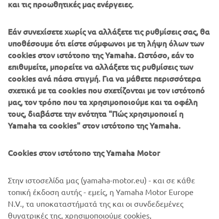
και τις προωθητικές μας ενέργειες.
άφθονης, γραμμικής και πλήρως ελεγχόμενης ροπής. Το
αμάξωμά του μπορεί να ανταπεξέλθει στις πιο σκληρές
εργασίες και έχει όριο φόρτωσης που φτάνει τα 140 κιλά.
Εάν συνεχίσετε χωρίς να αλλάξετε τις ρυθμίσεις σας, θα
υποθέσουμε ότι είστε σύμφωνοι με τη λήψη όλων των
cookies στον ιστότοπο της Yamaha. Ωστόσο, εάν το
επιθυμείτε, μπορείτε να αλλάξετε τις ρυθμίσεις των
cookies ανά πάσα στιγμή. Για να μάθετε περισσότερα
σχετικά με τα cookies που σχετίζονται με τον ιστότοπό
2016 WOLVERINE-R
μας, τον τρόπο που τα χρησιμοποιούμε και τα οφέλη
τους, διαβάστε την ενότητα "Πώς χρησιμοποιεί η
Yamaha τα cookies" στον ιστότοπο της Yamaha.
©Yamaha Motor Europe N.V. / Yamaha Motor Co., Ltd.
Cookies στον ιστότοπο της Yamaha Motor
Οι πληροφορίες ή/και οι εικόνες σε αυτές τις ιστοσελίδες
Στην ιστοσελίδα μας (yamaha-motor.eu) - και σε κάθε
δεν επιτρέπεται να χρησιμοποιηθούν για εμπορικούς ή μη
τοπική έκδοση αυτής - εμείς, η Yamaha Motor Europe
εμπορικούς σκοπούς χωρίς τη ρητή γραπτή συγκατάθεση
N.V., τα υποκαταστήματά της και οι συνδεδεμένες
της Yamaha Motor Europe N.V. ή/και της Yamaha Motor
θυγατρικές της, χρησιμοποιούμε cookies,
Co., Ltd.