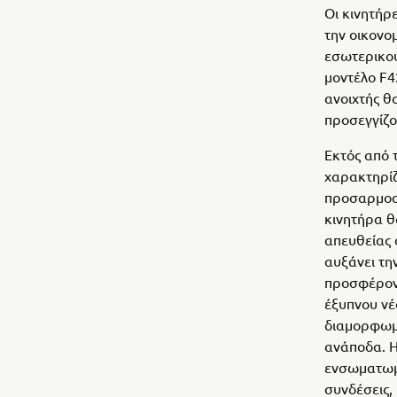
Οι κινητήρ
την οικονο
εσωτερικού
μοντέλο F4
ανοιχτής θ
προσεγγίζο
Εκτός από 
χαρακτηρίζ
προσαρμοστ
κινητήρα θ
απευθείας 
αυξάνει τη
προσφέροντ
έξυπνου νέ
διαμορφωμέ
ανάποδα. Η
ενσωματωμέ
συνδέσεις,