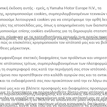
Yamaha Music
Δίκτυο Συνεργατών
οπική έκδοση αυτής - εμείς, η Yamaha Motor Europe N.V., τα
Yamaha Racing
της, χρησιμοποιούμε cookies, συμπεριλαμβανομένων τεχνικών
διαχείριση των
μοποιούμε λειτουργικά cookies για να επιτρέψουμε την ορθή λε
Yamaha Motor Global
χρησιμοποιημένων
ργίες της ιστοσελίδας μας, όπως η απομνημόνευση των διαπισ
μπαταριών
Mobile Apps
οποιούμε επίσης cookies ανάλυσης για τη δημιουργία στατισ
ητο, σύμφωνα με τις κατευθυντήριες γραμμές των αρχών προ
ουμπιού, θα χρησιμοποιήσουμε επίσης cookies παρακολούθη
ώς οι επισκέπτες χρησιμοποιούν τον ιστότοπό μας και να βε
άθειες μάρκετινγκ.
εμφανίζουμε σχετικές διαφημίσεις των προϊόντων και υπηρεσ
 σε ιστότοπους τρίτων, συμπεριλαμβανομένων των πλατφορμ
η τη συμπεριφορά σας κατά την περιήγησή σας στον ιστότοπό 
ικείμενα που προστέθηκαν στο καλάθι αγορών σας και τα αντικ
ν και τα ενδιαφέροντά σας που προκύπτουν από την εν λόγω 
ότοπού μας και να βλέπετε προσφορές και διαφημίσεις προσαρ
υμε τη δυνατότητα να παρακολουθείτε βίντεο στον ιστότοπό μα
es παρακολούθησης/διαφήμισης και κοινωνικής δικτύωσης κά
ύκολα να μοιράζεστε περιεχόμενο από τον ιστότοπό μας σε μέ
ε αυτά τα cookies ή αν θέλετε να αποδεχτείτε μόνο συγκεκριμ
ται για cookies τρίτων παρόχων μέσων κοινωνικής δικτύωσης 
δικτύωσης), κάντε κλικ εδώ για να προσαρμόσετε τις ρυθμίσει