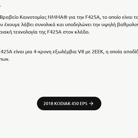
.
Βραβείο Καινοτομίας NMMA® για την F425A, το οποίο είναι τ
υ έχουμε λάβει συνολικά και υποδηλώνει την υψηλή βαθμολογ
ιακή τεχνολογία της F425A στον κλάδο.
425A είναι μια 4-χρονη εξωλέμβια V8 με 2ΕΕΚ, η οποία αποδίδ
ππων.
2018 KODIAK 450 EPS