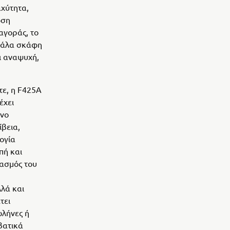
χύτητα,
ωση
αγοράς, το
εγάλα σκάφη
ι αναψυχή,
τε, η F425A
έχει
ονο
ίβεια,
ογία
πή και
ασμός του
λά και
τει
ωλήνες ή
βατικά