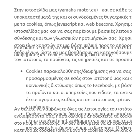
Επικοινωνία
Γήπεδα γκολφ
Στην ιστοσελίδα μας (yamaha-motor.eu) - και σε κάθε τ
υποκαταστήματά της και οι συνδεδεμένες θυγατρικές 
Δίκτυο Επίσημων
Πρώτοι ανταποκριτές
με τα cookies, όπως javascript και web beacons. Χρησι
Συνεργατών
Σχολές οδήγησης
ιστοσελίδας μας και να σας παρέχουμε βασικές λειτου
Εκδηλώσεις
σύνδεσης και των γλωσσικών προτιμήσεών σας. Χρησιμ
Robotics
στοιχείων χρηστών σε μια βάση φιλική προς το απόρρ
Τύπος
Εάν δώσετε τη συγκατάθεσή σας μέσω του παρακάτω κ
Συνεργασίες
δεδομένων, ώστε να μας βοηθήσουν να κατανοήσουμε π
διαφήμισης και cookies κοινωνικής δικτύωσης:
Φυλλάδια
τον ιστότοπο, τα προϊόντα, τις υπηρεσίες και τις προσπ
Τεχνικές πληροφορίες για
Εργασία στη Yamaha
ανεξάρτητους εμπόρους
Cookies παρακολούθησης/διαφήμισης για να σας 
Γίνετε έμπορος
Yamalube Safety Data
προσαρμοσμένες σε εσάς στον ιστότοπό μας και
Sheets
κοινωνικής δικτύωσης όπως το Facebook, με βάσ
Βασική Πολιτική Βιώσιμης
τα προϊόντα και οι υπηρεσίες που είδατε, τα αντ
Ανάπτυξης
έχετε αγοράσει, καθώς και σε ιστότοπους τρίτω
Πολιτική Ανθρωπίνων
περιήγησης.
Αν θέλετε να λαμβάνετε όλες τις λειτουργίες του ιστ
Δικαιωμάτων
Cookies κοινωνικής δικτύωσης για να σας παρέχο
ενδιαφέροντά σας, παρακαλούμε αποδεχτείτε τα cooki
μέσω του YouTube), καθώς και για να μπορείτε ε
στο κουμπί αποδοχής. Αν δεν επιθυμείτε να αποδεχτείτ
Whistleblower Channel
κοινωνικής δικτύωσης, όπως το Facebook. Πρόκει
κατηγορίες cookies (όπως μόνο τα cookies κοινωνικής 