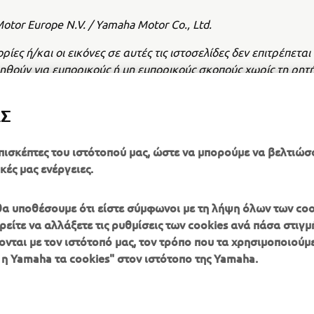
tor Europe N.V. / Yamaha Motor Co., Ltd.
ίες ή/και οι εικόνες σε αυτές τις ιστοσελίδες δεν επιτρέπεται
ηθούν για εμπορικούς ή μη εμπορικούς σκοπούς χωρίς τη ρητ
η της Yamaha Motor Europe N.V. ή/και της Yamaha Motor Co.,
ΑΣ
οδηγείτε με ασφάλεια και να τηρείτε τους κανόνες οδικής κυκ
πισκέπτες του ιστότοπού μας, ώστε να μπορούμε να βελτιώσ
κές μας ενέργειες.
, θα υποθέσουμε ότι είστε σύμφωνοι με τη λήψη όλων των coo
είτε να αλλάξετε τις ρυθμίσεις των cookies ανά πάσα στιγμή
ονται με τον ιστότοπό μας, τον τρόπο που τα χρησιμοποιούμε
ΠΕΡΙΣΣΌΤΕΡΑ
SUPPORT
 η Yamaha τα cookies" στον ιστότοπο της Yamaha.
YAMAHA
Κατάλογος Ανταλλακτικών
MyYamaha
Αίτηση συντήρησης