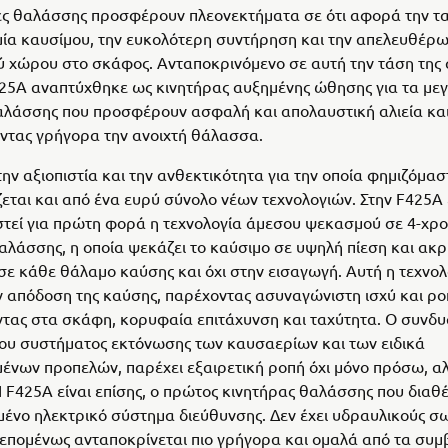
ες θαλάσσης προσφέρουν πλεονεκτήματα σε ότι αφορά την τα
μία καυσίμου, την ευκολότερη συντήρηση και την απελευθέρ
 χώρου στο σκάφος. Ανταποκρινόμενο σε αυτή την τάση της 
25A αναπτύχθηκε ως κινητήρας αυξημένης ώθησης για τα μ
αλάσσης που προσφέρουν ασφαλή και απολαυστική αλιεία κα
ντας γρήγορα την ανοιχτή θάλασσα.
την αξιοπιστία και την ανθεκτικότητα για την οποία φημιζόμασ
εται και από ένα ευρύ σύνολο νέων τεχνολογιών. Στην F425A 
εί για πρώτη φορά η τεχνολογία άμεσου ψεκασμού σε 4-χρ
αλάσσης, η οποία ψεκάζει το καύσιμο σε υψηλή πίεση και ακρ
σε κάθε θάλαμο καύσης και όχι στην εισαγωγή. Αυτή η τεχνολ
ν απόδοση της καύσης, παρέχοντας ασυναγώνιστη ισχύ και ρο
ας στα σκάφη, κορυφαία επιτάχυνση και ταχύτητα. Ο συνδυ
ου συστήματος εκτόνωσης των καυσαερίων και των ειδικά
νων προπελών, παρέχει εξαιρετική ροπή όχι μόνο πρόσω, αλ
 F425A είναι επίσης, ο πρώτος κινητήρας θαλάσσης που διαθέ
νο ηλεκτρικό σύστημα διεύθυνσης. Δεν έχει υδραυλικούς σ
 επομένως ανταποκρίνεται πιο γρήγορα και ομαλά από τα συμ