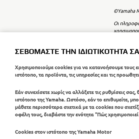
©Yamaha Mo
Οι πληροφορ
χρησιμοποι
συγκατάθεσ
ΣΕΒΌΜΑΣΤΕ ΤΗΝ ΙΔΙΩΤΙΚΌΤΗΤΆ Σ
Πάντα, να 
Χρησιμοποιούμε cookies για να κατανοήσουμε τους ε
ιστότοπο, τα προϊόντα, τις υπηρεσίες και τις προωθητι
Εάν συνεχίσετε χωρίς να αλλάξετε τις ρυθμίσεις σας
ιστότοπο της Yamaha. Ωστόσο, εάν το επιθυμείτε, μπορ
μάθετε περισσότερα σχετικά με τα cookies που σχετίζ
ΕΤΑΙΡΕΊΑ
B2B
οφέλη τους, διαβάστε την ενότητα "Πώς χρησιμοποιεί
Σχετικά με Εμάς
Συστήματα eBike
Cookies στον ιστότοπο της Yamaha Motor
Νέα
Αρχές