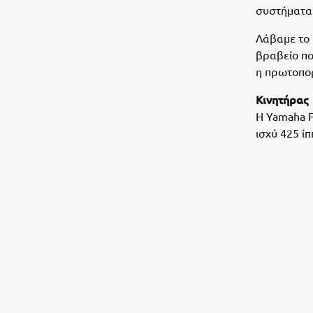
συστήματα
Λάβαμε το 
βραβείο πο
η πρωτοπορ
Κινητήρας
Η Yamaha F
ισχύ 425 ί