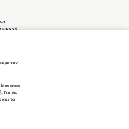
 να
ή γραπτή
 Ltd.
λοφορίας.
ουμε τον
kies στον
. Για να
 και τα
ΕΝΗΜΕΡΩΤΙΚΟ ΔΕΛΤΙΟ
Γίνετε ο πρώτος που θα μάθετε για τις τελευταίες προσφορές, τις
ειδικές εκδηλώσεις, τις νέες κυκλοφορίες και πολλά άλλα