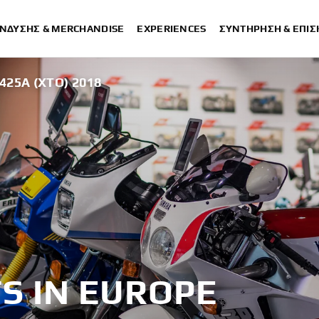
ΈΝΔΥΣΗΣ & MERCHANDISE
EXPERIENCES
ΣΥΝΤΉΡΗΣΗ & ΕΠΙ
425A (XTO) 2018
S IN EUROPE