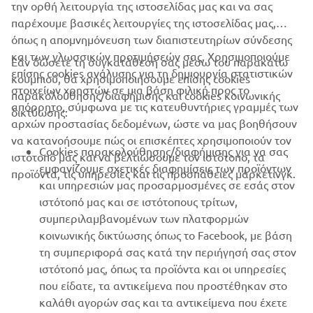
την ορθή λειτουργία της ιστοσελίδας μας και να σας
παρέχουμε βασικές λειτουργίες της ιστοσελίδας μας,
όπως η απομνημόνευση των διαπιστευτηρίων σύνδεσης
και των γλωσσικών προτιμήσεών σας. Χρησιμοποιούμε
Εάν δώσετε τη συγκατάθεσή σας μέσω του παρακάτω
επίσης cookies ανάλυσης για τη δημιουργία στατιστικών
κουμπιού, θα χρησιμοποιήσουμε επίσης cookies
ΕΤΑΙΡΕΊΑ
στοιχείων χρηστών σε μια βάση φιλική προς το
παρακολούθησης/διαφήμισης και cookies κοινωνικής
απόρρητο, σύμφωνα με τις κατευθυντήριες γραμμές των
δικτύωσης:
αρχών προστασίας δεδομένων, ώστε να μας βοηθήσουν
B2B
να κατανοήσουμε πώς οι επισκέπτες χρησιμοποιούν τον
Cookies παρακολούθησης/διαφήμισης για να σας
ιστότοπό μας και να βελτιώσουμε τον ιστότοπο, τα
ΠΕΡΙΣΣΌΤΕΡΑ YAMAHA
εμφανίζουμε σχετικές διαφημίσεις των προϊόντων
προϊόντα, τις υπηρεσίες και τις προσπάθειες μάρκετινγκ.
και υπηρεσιών μας προσαρμοσμένες σε εσάς στον
ιστότοπό μας και σε ιστότοπους τρίτων,
SUPPORT
συμπεριλαμβανομένων των πλατφορμών
κοινωνικής δικτύωσης όπως το Facebook, με βάση
τη συμπεριφορά σας κατά την περιήγησή σας στον
ΕΝΗΜΕΡΩΤΙΚΟ ΔΕΛΤΙΟ
ιστότοπό μας, όπως τα προϊόντα και οι υπηρεσίες
που είδατε, τα αντικείμενα που προστέθηκαν στο
Γίνετε ο πρώτος που θα μάθετε για τις τελευταίες προσφορές, τις
ειδικές εκδηλώσεις, τις νέες κυκλοφορίες και πολλά άλλα
καλάθι αγορών σας και τα αντικείμενα που έχετε