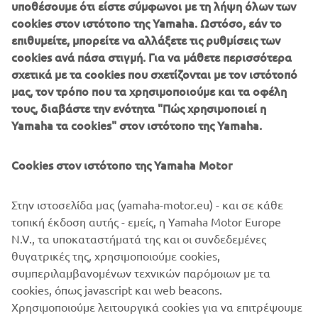
υποθέσουμε ότι είστε σύμφωνοι με τη λήψη όλων των
cookies στον ιστότοπο της Yamaha. Ωστόσο, εάν το
επιθυμείτε, μπορείτε να αλλάξετε τις ρυθμίσεις των
cookies ανά πάσα στιγμή. Για να μάθετε περισσότερα
#MyYamahaStory
σχετικά με τα cookies που σχετίζονται με τον ιστότοπό
Διαβάστε περισσότερα
μας, τον τρόπο που τα χρησιμοποιούμε και τα οφέλη
τους, διαβάστε την ενότητα "Πώς χρησιμοποιεί η
Yamaha τα cookies" στον ιστότοπο της Yamaha.
©Yamaha Motor Europe N.V. / Yamaha Motor Co., Ltd.
Cookies στον ιστότοπο της Yamaha Motor
Οι πληροφορίες ή/και οι εικόνες σε αυτές τις ιστοσελίδες
Στην ιστοσελίδα μας (yamaha-motor.eu) - και σε κάθε
δεν επιτρέπεται να χρησιμοποιηθούν για εμπορικούς ή μη
τοπική έκδοση αυτής - εμείς, η Yamaha Motor Europe
εμπορικούς σκοπούς χωρίς τη ρητή γραπτή συγκατάθεση
N.V., τα υποκαταστήματά της και οι συνδεδεμένες
της Yamaha Motor Europe N.V. ή/και της Yamaha Motor
θυγατρικές της, χρησιμοποιούμε cookies,
Co., Ltd.
συμπεριλαμβανομένων τεχνικών παρόμοιων με τα
Πάντα, να οδηγείτε με ασφάλεια και να τηρείτε τους
cookies, όπως javascript και web beacons.
κανόνες οδικής κυκλοφορίας.
Χρησιμοποιούμε λειτουργικά cookies για να επιτρέψουμε