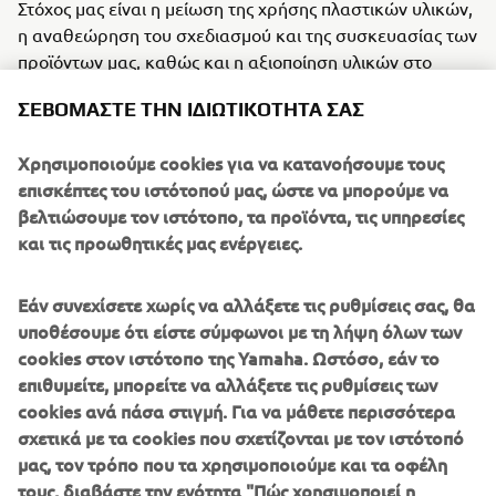
Στόχος μας είναι η μείωση της χρήσης πλαστικών υλικών,
η αναθεώρηση του σχεδιασμού και της συσκευασίας των
προϊόντων μας, καθώς και η αξιοποίηση υλικών στο
τέλος του κύκλου ζωής τους μέσω της
ΣΕΒΌΜΑΣΤΕ ΤΗΝ ΙΔΙΩΤΙΚΌΤΗΤΆ ΣΑΣ
επαναχρησιμοποίησης, της επισκευής και της
ανακύκλωσης.
Χρησιμοποιούμε cookies για να κατανοήσουμε τους
επισκέπτες του ιστότοπού μας, ώστε να μπορούμε να
ΣΥΝΔΕΔΕΜΈΝΟΙ ΣΤΌΧΟΙ ΒΙΏΣΙΜΗΣ
βελτιώσουμε τον ιστότοπο, τα προϊόντα, τις υπηρεσίες
ΑΝΆΠΤΥΞΗΣ
και τις προωθητικές μας ενέργειες.
Εάν συνεχίσετε χωρίς να αλλάξετε τις ρυθμίσεις σας, θα
υποθέσουμε ότι είστε σύμφωνοι με τη λήψη όλων των
cookies στον ιστότοπο της Yamaha. Ωστόσο, εάν το
επιθυμείτε, μπορείτε να αλλάξετε τις ρυθμίσεις των
cookies ανά πάσα στιγμή. Για να μάθετε περισσότερα
σχετικά με τα cookies που σχετίζονται με τον ιστότοπό
μας, τον τρόπο που τα χρησιμοποιούμε και τα οφέλη
τους, διαβάστε την ενότητα "Πώς χρησιμοποιεί η