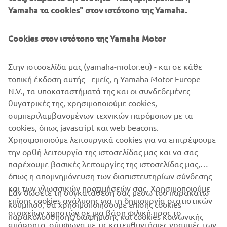
ΤΙ ΝΑ ΔΙΑΒΆΣΕΤΕ ΣΤΗ ΣΥΝΈΧΕΙΑ
Yamaha τα cookies" στον ιστότοπο της Yamaha.
Cookies στον ιστότοπο της Yamaha Motor
Στην ιστοσελίδα μας (yamaha-motor.eu) - και σε κάθε
τοπική έκδοση αυτής - εμείς, η Yamaha Motor Europe
N.V., τα υποκαταστήματά της και οι συνδεδεμένες
θυγατρικές της, χρησιμοποιούμε cookies,
συμπεριλαμβανομένων τεχνικών παρόμοιων με τα
Προώθηση και Υποστήριξη της Διαφορετικότητας & της Συμπερίληψης.
cookies, όπως javascript και web beacons.
Διαβάστε περισσότερα
Χρησιμοποιούμε λειτουργικά cookies για να επιτρέψουμε
την ορθή λειτουργία της ιστοσελίδας μας και να σας
παρέχουμε βασικές λειτουργίες της ιστοσελίδας μας,
όπως η απομνημόνευση των διαπιστευτηρίων σύνδεσης
και των γλωσσικών προτιμήσεών σας. Χρησιμοποιούμε
Εάν δώσετε τη συγκατάθεσή σας μέσω του παρακάτω
επίσης cookies ανάλυσης για τη δημιουργία στατιστικών
κουμπιού, θα χρησιμοποιήσουμε επίσης cookies
ΕΤΑΙΡΕΊΑ
στοιχείων χρηστών σε μια βάση φιλική προς το
παρακολούθησης/διαφήμισης και cookies κοινωνικής
απόρρητο, σύμφωνα με τις κατευθυντήριες γραμμές των