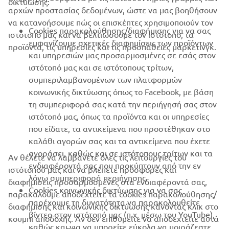
δικτύωσης:
αρχών προστασίας δεδομένων, ώστε να μας βοηθήσουν
B2B
να κατανοήσουμε πώς οι επισκέπτες χρησιμοποιούν τον
Cookies παρακολούθησης/διαφήμισης για να σας
ιστότοπό μας και να βελτιώσουμε τον ιστότοπο, τα
ΠΕΡΙΣΣΌΤΕΡΑ YAMAHA
εμφανίζουμε σχετικές διαφημίσεις των προϊόντων
προϊόντα, τις υπηρεσίες και τις προσπάθειες μάρκετινγκ.
και υπηρεσιών μας προσαρμοσμένες σε εσάς στον
ιστότοπό μας και σε ιστότοπους τρίτων,
SUPPORT
συμπεριλαμβανομένων των πλατφορμών
κοινωνικής δικτύωσης όπως το Facebook, με βάση
τη συμπεριφορά σας κατά την περιήγησή σας στον
ΕΝΗΜΕΡΩΤΙΚΟ ΔΕΛΤΙΟ
ιστότοπό μας, όπως τα προϊόντα και οι υπηρεσίες
που είδατε, τα αντικείμενα που προστέθηκαν στο
Γίνετε ο πρώτος που θα μάθετε για τις τελευταίες προσφορές, τις
ειδικές εκδηλώσεις, τις νέες κυκλοφορίες και πολλά άλλα
καλάθι αγορών σας και τα αντικείμενα που έχετε
αγοράσει, καθώς και σε ιστότοπους τρίτων και τα
Αν θέλετε να λαμβάνετε όλες τις λειτουργίες του
ενδιαφέροντά σας που προκύπτουν από την εν
ιστότοπού μας και να βλέπετε προσφορές και
λόγω συμπεριφορά περιήγησης.
διαφημίσεις προσαρμοσμένες στα ενδιαφέροντά σας,
Cookies κοινωνικής δικτύωσης για να σας
ΕΓΓΡΑΦΉ
παρακαλούμε αποδεχτείτε τα cookies παρακολούθησης/
παρέχουμε τη δυνατότητα να παρακολουθείτε
διαφήμισης και κοινωνικής δικτύωσης κάνοντας κλικ στο
βίντεο στον ιστότοπό μας (π.χ. μέσω του YouTube),
κουμπί αποδοχής. Αν δεν επιθυμείτε να αποδεχτείτε αυτά
Διαβάστε την Πολιτική Απορρήτου μας για να μάθετε πώς
καθώς και για να μπορείτε εύκολα να μοιράζεστε
επεξεργαζόμαστε τα προσωπικά σας δεδομένα:
Πολιτική