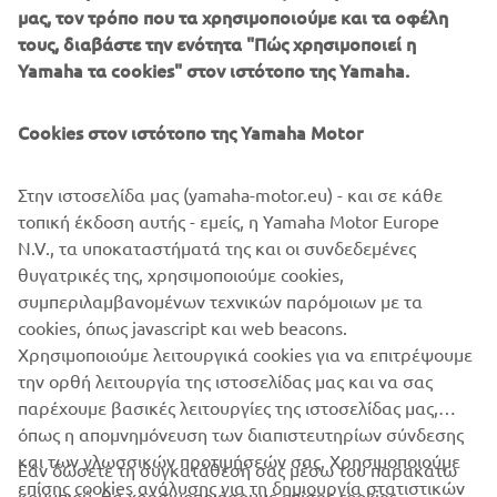
SUPPORT
μας, τον τρόπο που τα χρησιμοποιούμε και τα οφέλη
τους, διαβάστε την ενότητα "Πώς χρησιμοποιεί η
Yamaha τα cookies" στον ιστότοπο της Yamaha.
ΕΝΗΜΕΡΩΤΙΚΟ ΔΕΛΤΙΟ
Γίνετε ο πρώτος που θα μάθετε για τις τελευταίες προσφορές, τις
Cookies στον ιστότοπο της Yamaha Motor
ειδικές εκδηλώσεις, τις νέες κυκλοφορίες και πολλά άλλα
Στην ιστοσελίδα μας (yamaha-motor.eu) - και σε κάθε
τοπική έκδοση αυτής - εμείς, η Yamaha Motor Europe
N.V., τα υποκαταστήματά της και οι συνδεδεμένες
ΕΓΓΡΑΦΉ
θυγατρικές της, χρησιμοποιούμε cookies,
συμπεριλαμβανομένων τεχνικών παρόμοιων με τα
Διαβάστε την Πολιτική Απορρήτου μας για να μάθετε πώς
cookies, όπως javascript και web beacons.
επεξεργαζόμαστε τα προσωπικά σας δεδομένα:
Πολιτική
Χρησιμοποιούμε λειτουργικά cookies για να επιτρέψουμε
απορρήτου
την ορθή λειτουργία της ιστοσελίδας μας και να σας
παρέχουμε βασικές λειτουργίες της ιστοσελίδας μας,
Greece (Greek)
όπως η απομνημόνευση των διαπιστευτηρίων σύνδεσης
και των γλωσσικών προτιμήσεών σας. Χρησιμοποιούμε
Εάν δώσετε τη συγκατάθεσή σας μέσω του παρακάτω
επίσης cookies ανάλυσης για τη δημιουργία στατιστικών
κουμπιού, θα χρησιμοποιήσουμε επίσης cookies