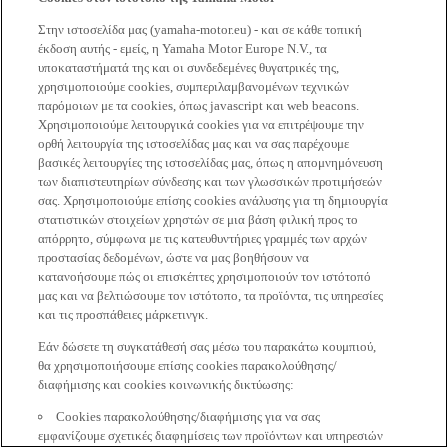
Στην ιστοσελίδα μας (yamaha-motor.eu) - και σε κάθε τοπική
έκδοση αυτής - εμείς, η Yamaha Motor Europe N.V., τα
υποκαταστήματά της και οι συνδεδεμένες θυγατρικές της,
χρησιμοποιούμε cookies, συμπεριλαμβανομένων τεχνικών
παρόμοιων με τα cookies, όπως javascript και web beacons.
Χρησιμοποιούμε λειτουργικά cookies για να επιτρέψουμε την
ορθή λειτουργία της ιστοσελίδας μας και να σας παρέχουμε
βασικές λειτουργίες της ιστοσελίδας μας, όπως η απομνημόνευση
των διαπιστευτηρίων σύνδεσης και των γλωσσικών προτιμήσεών
σας. Χρησιμοποιούμε επίσης cookies ανάλυσης για τη δημιουργία
στατιστικών στοιχείων χρηστών σε μια βάση φιλική προς το
απόρρητο, σύμφωνα με τις κατευθυντήριες γραμμές των αρχών
προστασίας δεδομένων, ώστε να μας βοηθήσουν να
κατανοήσουμε πώς οι επισκέπτες χρησιμοποιούν τον ιστότοπό
μας και να βελτιώσουμε τον ιστότοπο, τα προϊόντα, τις υπηρεσίες
και τις προσπάθειες μάρκετινγκ.
Εάν δώσετε τη συγκατάθεσή σας μέσω του παρακάτω κουμπιού,
θα χρησιμοποιήσουμε επίσης cookies παρακολούθησης/
διαφήμισης και cookies κοινωνικής δικτύωσης:
Cookies παρακολούθησης/διαφήμισης για να σας
εμφανίζουμε σχετικές διαφημίσεις των προϊόντων και υπηρεσιών