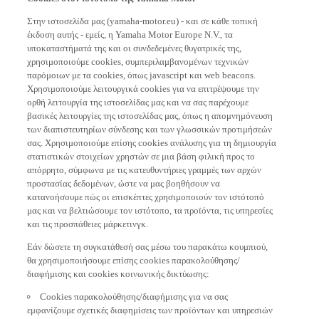
Στην ιστοσελίδα μας (yamaha-motor.eu) - και σε κάθε τοπική
έκδοση αυτής - εμείς, η Yamaha Motor Europe N.V., τα
υποκαταστήματά της και οι συνδεδεμένες θυγατρικές της,
χρησιμοποιούμε cookies, συμπεριλαμβανομένων τεχνικών
παρόμοιων με τα cookies, όπως javascript και web beacons.
Χρησιμοποιούμε λειτουργικά cookies για να επιτρέψουμε την
ορθή λειτουργία της ιστοσελίδας μας και να σας παρέχουμε
βασικές λειτουργίες της ιστοσελίδας μας, όπως η απομνημόνευση
των διαπιστευτηρίων σύνδεσης και των γλωσσικών προτιμήσεών
σας. Χρησιμοποιούμε επίσης cookies ανάλυσης για τη δημιουργία
στατιστικών στοιχείων χρηστών σε μια βάση φιλική προς το
απόρρητο, σύμφωνα με τις κατευθυντήριες γραμμές των αρχών
προστασίας δεδομένων, ώστε να μας βοηθήσουν να
κατανοήσουμε πώς οι επισκέπτες χρησιμοποιούν τον ιστότοπό
μας και να βελτιώσουμε τον ιστότοπο, τα προϊόντα, τις υπηρεσίες
και τις προσπάθειες μάρκετινγκ.
Εάν δώσετε τη συγκατάθεσή σας μέσω του παρακάτω κουμπιού,
θα χρησιμοποιήσουμε επίσης cookies παρακολούθησης/
διαφήμισης και cookies κοινωνικής δικτύωσης:
Cookies παρακολούθησης/διαφήμισης για να σας
εμφανίζουμε σχετικές διαφημίσεις των προϊόντων και υπηρεσιών