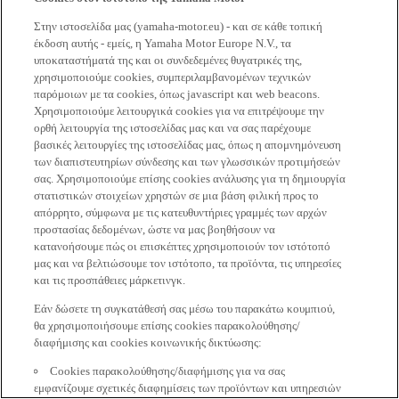
Στην ιστοσελίδα μας (yamaha-motor.eu) - και σε κάθε τοπική
έκδοση αυτής - εμείς, η Yamaha Motor Europe N.V., τα
υποκαταστήματά της και οι συνδεδεμένες θυγατρικές της,
χρησιμοποιούμε cookies, συμπεριλαμβανομένων τεχνικών
παρόμοιων με τα cookies, όπως javascript και web beacons.
Χρησιμοποιούμε λειτουργικά cookies για να επιτρέψουμε την
ορθή λειτουργία της ιστοσελίδας μας και να σας παρέχουμε
βασικές λειτουργίες της ιστοσελίδας μας, όπως η απομνημόνευση
των διαπιστευτηρίων σύνδεσης και των γλωσσικών προτιμήσεών
σας. Χρησιμοποιούμε επίσης cookies ανάλυσης για τη δημιουργία
στατιστικών στοιχείων χρηστών σε μια βάση φιλική προς το
απόρρητο, σύμφωνα με τις κατευθυντήριες γραμμές των αρχών
προστασίας δεδομένων, ώστε να μας βοηθήσουν να
κατανοήσουμε πώς οι επισκέπτες χρησιμοποιούν τον ιστότοπό
μας και να βελτιώσουμε τον ιστότοπο, τα προϊόντα, τις υπηρεσίες
και τις προσπάθειες μάρκετινγκ.
Εάν δώσετε τη συγκατάθεσή σας μέσω του παρακάτω κουμπιού,
θα χρησιμοποιήσουμε επίσης cookies παρακολούθησης/
διαφήμισης και cookies κοινωνικής δικτύωσης:
Cookies παρακολούθησης/διαφήμισης για να σας
εμφανίζουμε σχετικές διαφημίσεις των προϊόντων και υπηρεσιών