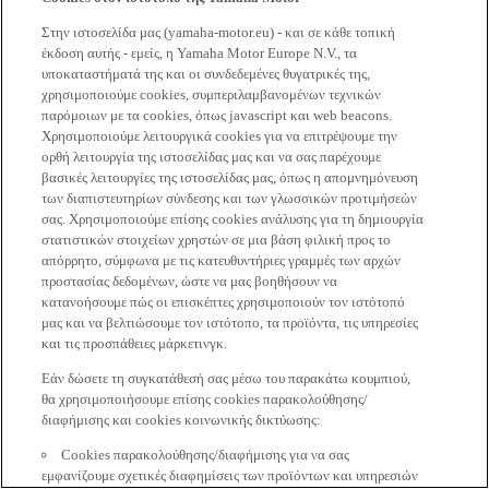
Στην ιστοσελίδα μας (yamaha-motor.eu) - και σε κάθε τοπική
έκδοση αυτής - εμείς, η Yamaha Motor Europe N.V., τα
υποκαταστήματά της και οι συνδεδεμένες θυγατρικές της,
χρησιμοποιούμε cookies, συμπεριλαμβανομένων τεχνικών
παρόμοιων με τα cookies, όπως javascript και web beacons.
Χρησιμοποιούμε λειτουργικά cookies για να επιτρέψουμε την
ορθή λειτουργία της ιστοσελίδας μας και να σας παρέχουμε
βασικές λειτουργίες της ιστοσελίδας μας, όπως η απομνημόνευση
των διαπιστευτηρίων σύνδεσης και των γλωσσικών προτιμήσεών
σας. Χρησιμοποιούμε επίσης cookies ανάλυσης για τη δημιουργία
στατιστικών στοιχείων χρηστών σε μια βάση φιλική προς το
απόρρητο, σύμφωνα με τις κατευθυντήριες γραμμές των αρχών
προστασίας δεδομένων, ώστε να μας βοηθήσουν να
κατανοήσουμε πώς οι επισκέπτες χρησιμοποιούν τον ιστότοπό
μας και να βελτιώσουμε τον ιστότοπο, τα προϊόντα, τις υπηρεσίες
και τις προσπάθειες μάρκετινγκ.
Εάν δώσετε τη συγκατάθεσή σας μέσω του παρακάτω κουμπιού,
θα χρησιμοποιήσουμε επίσης cookies παρακολούθησης/
διαφήμισης και cookies κοινωνικής δικτύωσης:
Cookies παρακολούθησης/διαφήμισης για να σας
εμφανίζουμε σχετικές διαφημίσεις των προϊόντων και υπηρεσιών