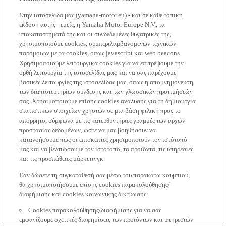
Στην ιστοσελίδα μας (yamaha-motor.eu) - και σε κάθε τοπική
έκδοση αυτής - εμείς, η Yamaha Motor Europe N.V., τα
υποκαταστήματά της και οι συνδεδεμένες θυγατρικές της,
χρησιμοποιούμε cookies, συμπεριλαμβανομένων τεχνικών
παρόμοιων με τα cookies, όπως javascript και web beacons.
Χρησιμοποιούμε λειτουργικά cookies για να επιτρέψουμε την
ορθή λειτουργία της ιστοσελίδας μας και να σας παρέχουμε
βασικές λειτουργίες της ιστοσελίδας μας, όπως η απομνημόνευση
των διαπιστευτηρίων σύνδεσης και των γλωσσικών προτιμήσεών
σας. Χρησιμοποιούμε επίσης cookies ανάλυσης για τη δημιουργία
στατιστικών στοιχείων χρηστών σε μια βάση φιλική προς το
απόρρητο, σύμφωνα με τις κατευθυντήριες γραμμές των αρχών
προστασίας δεδομένων, ώστε να μας βοηθήσουν να
κατανοήσουμε πώς οι επισκέπτες χρησιμοποιούν τον ιστότοπό
μας και να βελτιώσουμε τον ιστότοπο, τα προϊόντα, τις υπηρεσίες
και τις προσπάθειες μάρκετινγκ.
Εάν δώσετε τη συγκατάθεσή σας μέσω του παρακάτω κουμπιού,
θα χρησιμοποιήσουμε επίσης cookies παρακολούθησης/
διαφήμισης και cookies κοινωνικής δικτύωσης:
Cookies παρακολούθησης/διαφήμισης για να σας
εμφανίζουμε σχετικές διαφημίσεις των προϊόντων και υπηρεσιών