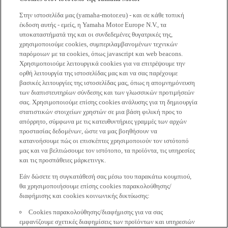
Στην ιστοσελίδα μας (yamaha-motor.eu) - και σε κάθε τοπική
έκδοση αυτής - εμείς, η Yamaha Motor Europe N.V., τα
υποκαταστήματά της και οι συνδεδεμένες θυγατρικές της,
χρησιμοποιούμε cookies, συμπεριλαμβανομένων τεχνικών
παρόμοιων με τα cookies, όπως javascript και web beacons.
Χρησιμοποιούμε λειτουργικά cookies για να επιτρέψουμε την
ορθή λειτουργία της ιστοσελίδας μας και να σας παρέχουμε
βασικές λειτουργίες της ιστοσελίδας μας, όπως η απομνημόνευση
των διαπιστευτηρίων σύνδεσης και των γλωσσικών προτιμήσεών
σας. Χρησιμοποιούμε επίσης cookies ανάλυσης για τη δημιουργία
στατιστικών στοιχείων χρηστών σε μια βάση φιλική προς το
απόρρητο, σύμφωνα με τις κατευθυντήριες γραμμές των αρχών
προστασίας δεδομένων, ώστε να μας βοηθήσουν να
κατανοήσουμε πώς οι επισκέπτες χρησιμοποιούν τον ιστότοπό
μας και να βελτιώσουμε τον ιστότοπο, τα προϊόντα, τις υπηρεσίες
και τις προσπάθειες μάρκετινγκ.
Εάν δώσετε τη συγκατάθεσή σας μέσω του παρακάτω κουμπιού,
θα χρησιμοποιήσουμε επίσης cookies παρακολούθησης/
διαφήμισης και cookies κοινωνικής δικτύωσης:
Cookies παρακολούθησης/διαφήμισης για να σας
εμφανίζουμε σχετικές διαφημίσεις των προϊόντων και υπηρεσιών