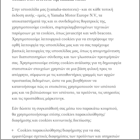
Στην ιστοσελίδα μας (yamaha-motor.eu) - και σε κάθε τοπική
έκδοση αυτής - εμείς, η Yamaha Motor Europe N.V., τα
υποκαταστήματά της και οι συνδεδεμένες θυγατρικές της,
χρησιμοποιούμε cookies, συμπεριλαμβανομένων τεχνικών
παρόμοιων με τα cookies, όπως javascript και web beacons.
Χρησιμοποιούμε λειτουργικά cookies για να επιτρέψουμε την
ορθή λειτουργία της ιστοσελίδας μας και να σας παρέχουμε
βασικές λειτουργίες της ιστοσελίδας μας, όπως η απομνημόνευση
των διαπιστευτηρίων σύνδεσης και των γλωσσικών προτιμήσεών
σας. Χρησιμοποιούμε επίσης cookies ανάλυσης για τη δημιουργία
στατιστικών στοιχείων χρηστών σε μια βάση φιλική προς το
απόρρητο, σύμφωνα με τις κατευθυντήριες γραμμές των αρχών
προστασίας δεδομένων, ώστε να μας βοηθήσουν να
κατανοήσουμε πώς οι επισκέπτες χρησιμοποιούν τον ιστότοπό
μας και να βελτιώσουμε τον ιστότοπο, τα προϊόντα, τις υπηρεσίες
και τις προσπάθειες μάρκετινγκ.
Εάν δώσετε τη συγκατάθεσή σας μέσω του παρακάτω κουμπιού,
θα χρησιμοποιήσουμε επίσης cookies παρακολούθησης/
διαφήμισης και cookies κοινωνικής δικτύωσης:
Cookies παρακολούθησης/διαφήμισης για να σας
εμφανίζουμε σχετικές διαφημίσεις των προϊόντων και υπηρεσιών