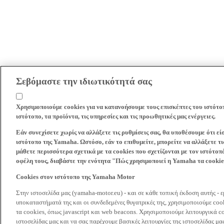
Σεβόμαστε την ιδιωτικότητά σας
Χρησιμοποιούμε cookies για να κατανοήσουμε τους επισκέπτες του ιστότο
ιστότοπο, τα προϊόντα, τις υπηρεσίες και τις προωθητικές μας ενέργειες.
Εάν συνεχίσετε χωρίς να αλλάξετε τις ρυθμίσεις σας, θα υποθέσουμε ότι ε
ιστότοπο της Yamaha. Ωστόσο, εάν το επιθυμείτε, μπορείτε να αλλάξετε τις
μάθετε περισσότερα σχετικά με τα cookies που σχετίζονται με τον ιστότοπ
οφέλη τους, διαβάστε την ενότητα "Πώς χρησιμοποιεί η Yamaha τα cooki
Cookies στον ιστότοπο της Yamaha Motor
Στην ιστοσελίδα μας (yamaha-motor.eu) - και σε κάθε τοπική έκδοση αυτής - 
υποκαταστήματά της και οι συνδεδεμένες θυγατρικές της, χρησιμοποιούμε co
τα cookies, όπως javascript και web beacons. Χρησιμοποιούμε λειτουργικά co
ιστοσελίδας μας και να σας παρέχουμε βασικές λειτουργίες της ιστοσελίδας 