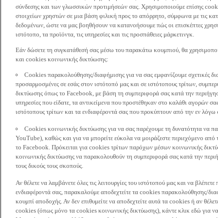
σύνδεσης και των γλωσσικών προτιμήσεών σας. Χρησιμοποιούμε επίσης cooki
στοιχείων χρηστών σε μια βάση φιλική προς το απόρρητο, σύμφωνα με τις κα
δεδομένων, ώστε να μας βοηθήσουν να κατανοήσουμε πώς οι επισκέπτες χρησι
ιστότοπο, τα προϊόντα, τις υπηρεσίες και τις προσπάθειες μάρκετινγκ.
Εάν δώσετε τη συγκατάθεσή σας μέσω του παρακάτω κουμπιού, θα χρησιμοπ
και cookies κοινωνικής δικτύωσης:
Cookies παρακολούθησης/διαφήμισης για να σας εμφανίζουμε σχετικές δι
προσαρμοσμένες σε εσάς στον ιστότοπό μας και σε ιστότοπους τρίτων, συμ
δικτύωσης όπως το Facebook, με βάση τη συμπεριφορά σας κατά την περιήγησ
υπηρεσίες που είδατε, τα αντικείμενα που προστέθηκαν στο καλάθι αγορών σας
ιστότοπους τρίτων και τα ενδιαφέροντά σας που προκύπτουν από την εν λόγω
Cookies κοινωνικής δικτύωσης για να σας παρέχουμε τη δυνατότητα να παρ
YouTube), καθώς και για να μπορείτε εύκολα να μοιράζεστε περιεχόμενο από
το Facebook. Πρόκειται για cookies τρίτων παρόχων μέσων κοινωνικής δικτ
κοινωνικής δικτύωσης να παρακολουθούν τη συμπεριφορά σας κατά την περιήγ
τους δικούς τους σκοπούς.
Αν θέλετε να λαμβάνετε όλες τις λειτουργίες του ιστότοπού μας και να βλέπε
ενδιαφέροντά σας, παρακαλούμε αποδεχτείτε τα cookies παρακολούθησης/δια
κουμπί αποδοχής. Αν δεν επιθυμείτε να αποδεχτείτε αυτά τα cookies ή αν θέλε
cookies (όπως μόνο τα cookies κοινωνικής δικτύωσης), κάντε κλικ εδώ για να