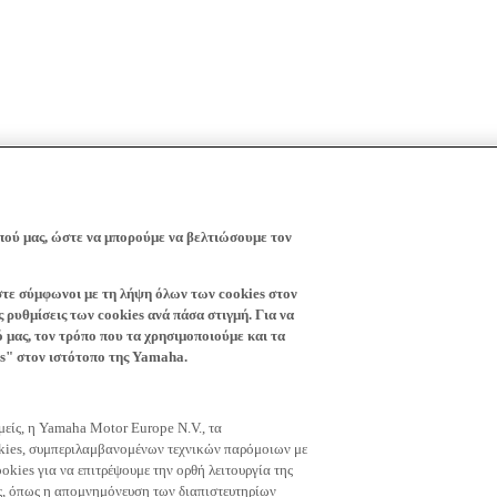
πού μας, ώστε να μπορούμε να βελτιώσουμε τον
ίστε σύμφωνοι με τη λήψη όλων των cookies στον
 ρυθμίσεις των cookies ανά πάσα στιγμή. Για να
ό μας, τον τρόπο που τα χρησιμοποιούμε και τα
es" στον ιστότοπο της Yamaha.
εμείς, η Yamaha Motor Europe N.V., τα
okies, συμπεριλαμβανομένων τεχνικών παρόμοιων με
okies για να επιτρέψουμε την ορθή λειτουργία της
μας, όπως η απομνημόνευση των διαπιστευτηρίων