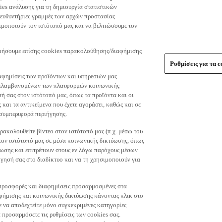
es ανάλυσης για τη δημιουργία στατιστικών
τευθυντήριες γραμμές των αρχών προστασίας
μοποιούν τον ιστότοπό μας και να βελτιώσουμε τον
οιήσουμε επίσης cookies παρακολούθησης/διαφήμισης
Ρυθμίσεις για τα c
αφημίσεις των προϊόντων και υπηρεσιών μας
περιλαμβανομένων των πλατφορμών κοινωνικής
ή σας στον ιστότοπό μας, όπως τα προϊόντα και οι
 και τα αντικείμενα που έχετε αγοράσει, καθώς και σε
 συμπεριφορά περιήγησης.
ακολουθείτε βίντεο στον ιστότοπό μας (π.χ. μέσω του
 τον ιστότοπό μας σε μέσα κοινωνικής δικτύωσης, όπως
ύωσης και επιτρέπουν στους εν λόγω παρόχους μέσων
ησή σας στο διαδίκτυο και να τη χρησιμοποιούν για
τε προσφορές και διαφημίσεις προσαρμοσμένες στα
φήμισης και κοινωνικής δικτύωσης κάνοντας κλικ στο
τε να αποδεχτείτε μόνο συγκεκριμένες κατηγορίες
 προσαρμόσετε τις ρυθμίσεις των cookies σας.