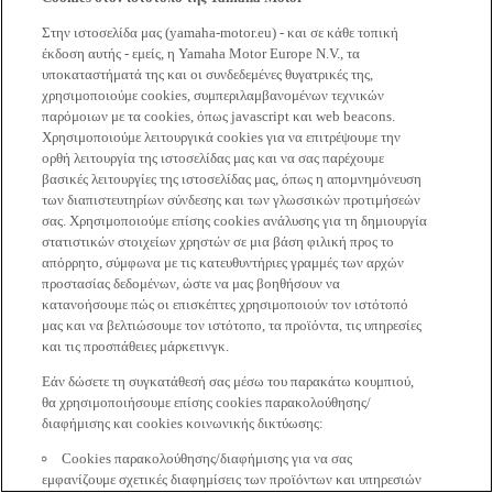
Στην ιστοσελίδα μας (yamaha-motor.eu) - και σε κάθε τοπική
έκδοση αυτής - εμείς, η Yamaha Motor Europe N.V., τα
υποκαταστήματά της και οι συνδεδεμένες θυγατρικές της,
χρησιμοποιούμε cookies, συμπεριλαμβανομένων τεχνικών
παρόμοιων με τα cookies, όπως javascript και web beacons.
Χρησιμοποιούμε λειτουργικά cookies για να επιτρέψουμε την
ορθή λειτουργία της ιστοσελίδας μας και να σας παρέχουμε
βασικές λειτουργίες της ιστοσελίδας μας, όπως η απομνημόνευση
των διαπιστευτηρίων σύνδεσης και των γλωσσικών προτιμήσεών
σας. Χρησιμοποιούμε επίσης cookies ανάλυσης για τη δημιουργία
στατιστικών στοιχείων χρηστών σε μια βάση φιλική προς το
απόρρητο, σύμφωνα με τις κατευθυντήριες γραμμές των αρχών
προστασίας δεδομένων, ώστε να μας βοηθήσουν να
κατανοήσουμε πώς οι επισκέπτες χρησιμοποιούν τον ιστότοπό
μας και να βελτιώσουμε τον ιστότοπο, τα προϊόντα, τις υπηρεσίες
και τις προσπάθειες μάρκετινγκ.
Εάν δώσετε τη συγκατάθεσή σας μέσω του παρακάτω κουμπιού,
θα χρησιμοποιήσουμε επίσης cookies παρακολούθησης/
διαφήμισης και cookies κοινωνικής δικτύωσης:
Cookies παρακολούθησης/διαφήμισης για να σας
εμφανίζουμε σχετικές διαφημίσεις των προϊόντων και υπηρεσιών