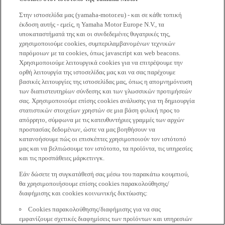
Στην ιστοσελίδα μας (yamaha-motor.eu) - και σε κάθε τοπική
έκδοση αυτής - εμείς, η Yamaha Motor Europe N.V., τα
υποκαταστήματά της και οι συνδεδεμένες θυγατρικές της,
χρησιμοποιούμε cookies, συμπεριλαμβανομένων τεχνικών
παρόμοιων με τα cookies, όπως javascript και web beacons.
Χρησιμοποιούμε λειτουργικά cookies για να επιτρέψουμε την
ορθή λειτουργία της ιστοσελίδας μας και να σας παρέχουμε
βασικές λειτουργίες της ιστοσελίδας μας, όπως η απομνημόνευση
των διαπιστευτηρίων σύνδεσης και των γλωσσικών προτιμήσεών
σας. Χρησιμοποιούμε επίσης cookies ανάλυσης για τη δημιουργία
στατιστικών στοιχείων χρηστών σε μια βάση φιλική προς το
απόρρητο, σύμφωνα με τις κατευθυντήριες γραμμές των αρχών
προστασίας δεδομένων, ώστε να μας βοηθήσουν να
κατανοήσουμε πώς οι επισκέπτες χρησιμοποιούν τον ιστότοπό
μας και να βελτιώσουμε τον ιστότοπο, τα προϊόντα, τις υπηρεσίες
και τις προσπάθειες μάρκετινγκ.
Εάν δώσετε τη συγκατάθεσή σας μέσω του παρακάτω κουμπιού,
θα χρησιμοποιήσουμε επίσης cookies παρακολούθησης/
διαφήμισης και cookies κοινωνικής δικτύωσης:
Cookies παρακολούθησης/διαφήμισης για να σας
εμφανίζουμε σχετικές διαφημίσεις των προϊόντων και υπηρεσιών