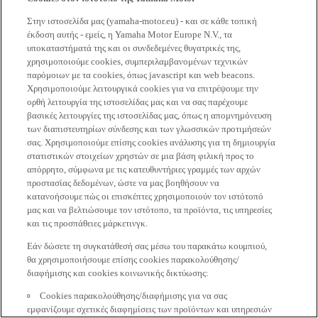
Στην ιστοσελίδα μας (yamaha-motor.eu) - και σε κάθε τοπική
έκδοση αυτής - εμείς, η Yamaha Motor Europe N.V., τα
υποκαταστήματά της και οι συνδεδεμένες θυγατρικές της,
χρησιμοποιούμε cookies, συμπεριλαμβανομένων τεχνικών
παρόμοιων με τα cookies, όπως javascript και web beacons.
Χρησιμοποιούμε λειτουργικά cookies για να επιτρέψουμε την
ορθή λειτουργία της ιστοσελίδας μας και να σας παρέχουμε
βασικές λειτουργίες της ιστοσελίδας μας, όπως η απομνημόνευση
των διαπιστευτηρίων σύνδεσης και των γλωσσικών προτιμήσεών
σας. Χρησιμοποιούμε επίσης cookies ανάλυσης για τη δημιουργία
στατιστικών στοιχείων χρηστών σε μια βάση φιλική προς το
απόρρητο, σύμφωνα με τις κατευθυντήριες γραμμές των αρχών
προστασίας δεδομένων, ώστε να μας βοηθήσουν να
κατανοήσουμε πώς οι επισκέπτες χρησιμοποιούν τον ιστότοπό
μας και να βελτιώσουμε τον ιστότοπο, τα προϊόντα, τις υπηρεσίες
και τις προσπάθειες μάρκετινγκ.
Εάν δώσετε τη συγκατάθεσή σας μέσω του παρακάτω κουμπιού,
θα χρησιμοποιήσουμε επίσης cookies παρακολούθησης/
διαφήμισης και cookies κοινωνικής δικτύωσης:
Cookies παρακολούθησης/διαφήμισης για να σας
εμφανίζουμε σχετικές διαφημίσεις των προϊόντων και υπηρεσιών