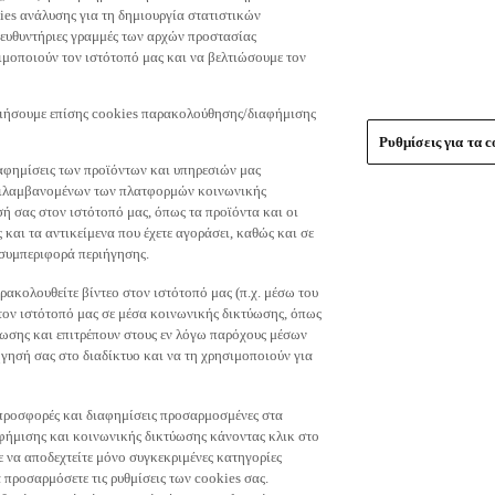
es ανάλυσης για τη δημιουργία στατιστικών
τευθυντήριες γραμμές των αρχών προστασίας
μοποιούν τον ιστότοπό μας και να βελτιώσουμε τον
οιήσουμε επίσης cookies παρακολούθησης/διαφήμισης
Ρυθμίσεις για τα c
αφημίσεις των προϊόντων και υπηρεσιών μας
περιλαμβανομένων των πλατφορμών κοινωνικής
ή σας στον ιστότοπό μας, όπως τα προϊόντα και οι
 και τα αντικείμενα που έχετε αγοράσει, καθώς και σε
 συμπεριφορά περιήγησης.
ακολουθείτε βίντεο στον ιστότοπό μας (π.χ. μέσω του
 τον ιστότοπό μας σε μέσα κοινωνικής δικτύωσης, όπως
ύωσης και επιτρέπουν στους εν λόγω παρόχους μέσων
ησή σας στο διαδίκτυο και να τη χρησιμοποιούν για
τε προσφορές και διαφημίσεις προσαρμοσμένες στα
φήμισης και κοινωνικής δικτύωσης κάνοντας κλικ στο
τε να αποδεχτείτε μόνο συγκεκριμένες κατηγορίες
 προσαρμόσετε τις ρυθμίσεις των cookies σας.