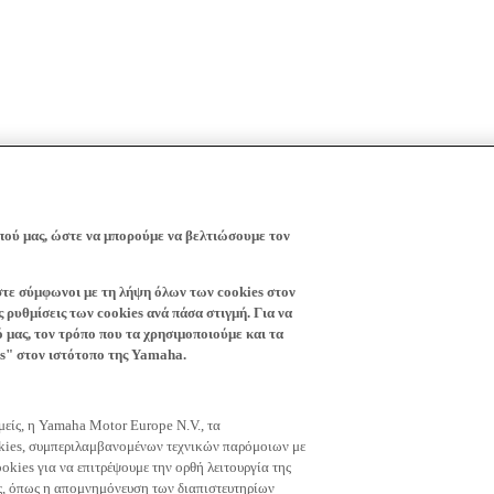
πού μας, ώστε να μπορούμε να βελτιώσουμε τον
ίστε σύμφωνοι με τη λήψη όλων των cookies στον
 ρυθμίσεις των cookies ανά πάσα στιγμή. Για να
ό μας, τον τρόπο που τα χρησιμοποιούμε και τα
es" στον ιστότοπο της Yamaha.
εμείς, η Yamaha Motor Europe N.V., τα
okies, συμπεριλαμβανομένων τεχνικών παρόμοιων με
okies για να επιτρέψουμε την ορθή λειτουργία της
μας, όπως η απομνημόνευση των διαπιστευτηρίων