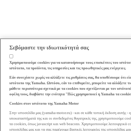
Σεβόμαστε την ιδιωτικότητά σας
Χρησιμοποιούμε cookies για να κατανοήσουμε τους επισκέπτες του ιστότο
ιστότοπο, τα προϊόντα, τις υπηρεσίες και τις προωθητικές μας ενέργειες.
Εάν συνεχίσετε χωρίς να αλλάξετε τις ρυθμίσεις σας, θα υποθέσουμε ότι ε
ιστότοπο της Yamaha. Ωστόσο, εάν το επιθυμείτε, μπορείτε να αλλάξετε τις
μάθετε περισσότερα σχετικά με τα cookies που σχετίζονται με τον ιστότοπ
οφέλη τους, διαβάστε την ενότητα "Πώς χρησιμοποιεί η Yamaha τα cooki
Cookies στον ιστότοπο της Yamaha Motor
Στην ιστοσελίδα μας (yamaha-motor.eu) - και σε κάθε τοπική έκδοση αυτής - 
υποκαταστήματά της και οι συνδεδεμένες θυγατρικές της, χρησιμοποιούμε co
τα cookies, όπως javascript και web beacons. Χρησιμοποιούμε λειτουργικά co
ιστοσελίδας μας και να σας παρέχουμε βασικές λειτουργίες της ιστοσελίδας 