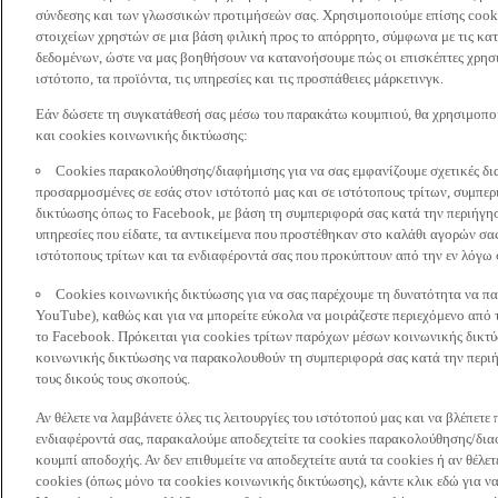
σύνδεσης και των γλωσσικών προτιμήσεών σας. Χρησιμοποιούμε επίσης cooki
στοιχείων χρηστών σε μια βάση φιλική προς το απόρρητο, σύμφωνα με τις κα
δεδομένων, ώστε να μας βοηθήσουν να κατανοήσουμε πώς οι επισκέπτες χρησι
ιστότοπο, τα προϊόντα, τις υπηρεσίες και τις προσπάθειες μάρκετινγκ.
Εάν δώσετε τη συγκατάθεσή σας μέσω του παρακάτω κουμπιού, θα χρησιμοπ
και cookies κοινωνικής δικτύωσης:
Cookies παρακολούθησης/διαφήμισης για να σας εμφανίζουμε σχετικές δι
προσαρμοσμένες σε εσάς στον ιστότοπό μας και σε ιστότοπους τρίτων, συμ
δικτύωσης όπως το Facebook, με βάση τη συμπεριφορά σας κατά την περιήγησ
υπηρεσίες που είδατε, τα αντικείμενα που προστέθηκαν στο καλάθι αγορών σας
ιστότοπους τρίτων και τα ενδιαφέροντά σας που προκύπτουν από την εν λόγω
Cookies κοινωνικής δικτύωσης για να σας παρέχουμε τη δυνατότητα να παρ
YouTube), καθώς και για να μπορείτε εύκολα να μοιράζεστε περιεχόμενο από
το Facebook. Πρόκειται για cookies τρίτων παρόχων μέσων κοινωνικής δικτ
κοινωνικής δικτύωσης να παρακολουθούν τη συμπεριφορά σας κατά την περιήγ
τους δικούς τους σκοπούς.
Αν θέλετε να λαμβάνετε όλες τις λειτουργίες του ιστότοπού μας και να βλέπε
ενδιαφέροντά σας, παρακαλούμε αποδεχτείτε τα cookies παρακολούθησης/δια
κουμπί αποδοχής. Αν δεν επιθυμείτε να αποδεχτείτε αυτά τα cookies ή αν θέλε
cookies (όπως μόνο τα cookies κοινωνικής δικτύωσης), κάντε κλικ εδώ για να