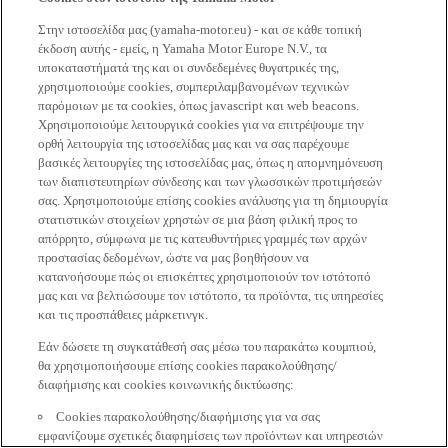
Στην ιστοσελίδα μας (yamaha-motor.eu) - και σε κάθε τοπική
έκδοση αυτής - εμείς, η Yamaha Motor Europe N.V., τα
υποκαταστήματά της και οι συνδεδεμένες θυγατρικές της,
χρησιμοποιούμε cookies, συμπεριλαμβανομένων τεχνικών
παρόμοιων με τα cookies, όπως javascript και web beacons.
Χρησιμοποιούμε λειτουργικά cookies για να επιτρέψουμε την
ορθή λειτουργία της ιστοσελίδας μας και να σας παρέχουμε
βασικές λειτουργίες της ιστοσελίδας μας, όπως η απομνημόνευση
των διαπιστευτηρίων σύνδεσης και των γλωσσικών προτιμήσεών
σας. Χρησιμοποιούμε επίσης cookies ανάλυσης για τη δημιουργία
στατιστικών στοιχείων χρηστών σε μια βάση φιλική προς το
απόρρητο, σύμφωνα με τις κατευθυντήριες γραμμές των αρχών
προστασίας δεδομένων, ώστε να μας βοηθήσουν να
κατανοήσουμε πώς οι επισκέπτες χρησιμοποιούν τον ιστότοπό
μας και να βελτιώσουμε τον ιστότοπο, τα προϊόντα, τις υπηρεσίες
και τις προσπάθειες μάρκετινγκ.
Εάν δώσετε τη συγκατάθεσή σας μέσω του παρακάτω κουμπιού,
θα χρησιμοποιήσουμε επίσης cookies παρακολούθησης/
διαφήμισης και cookies κοινωνικής δικτύωσης:
Cookies παρακολούθησης/διαφήμισης για να σας
εμφανίζουμε σχετικές διαφημίσεις των προϊόντων και υπηρεσιών